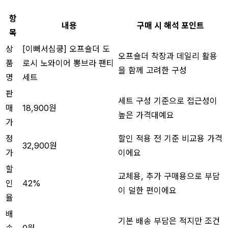
항
내용
구매 시 해석 포인트
목
상
[이뻐서심쿵] 오프숄더 도
오프숄더 착장과 데일리 활용
품
로시 노와이어 뽕브라 팬티
을 함께 고려한 구성
명
세트
판
세트 구성 기준으로 접근성이
매
18,900원
높은 가격대예요
가
정
할인 적용 전 기준 비교용 가격
32,900원
가
이에요
할
교체용, 추가 구매용으로 부담
인
42%
이 덜한 편이에요
율
배
기본 배송 부담은 적지만 조건
송
0원