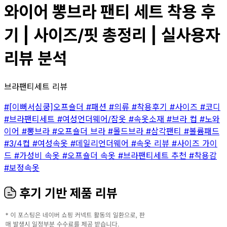
와이어 뽕브라 팬티 세트 착용 후
기 | 사이즈/핏 총정리 | 실사용자
리뷰 분석
브라팬티세트 리뷰
#[이뻐서심쿵]오프숄더
#패션
#의류
#착용후기
#사이즈
#코디
#브라팬티세트
#여성언더웨어/잠옷
#속옷소재
#브라 컵
#노와
이어
#뽕브라
#오프숄더 브라
#몰드브라
#삼각팬티
#볼륨패드
#3/4컵
#여성속옷
#데일리언더웨어
#속옷 리뷰
#사이즈 가이
드
#가성비 속옷
#오프숄더 속옷
#브라팬티세트 추천
#착용감
#보정속옷
후기 기반 제품 리뷰