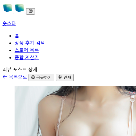
숏스타
홈
상품 후기 검색
스토어 목록
종합 계산기
본문으로 바로가기
리뷰 포스트 상세
목록으로
공유하기
인쇄