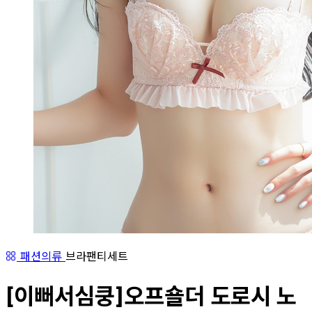
패션의류
브라팬티세트
[이뻐서심쿵]오프숄더 도로시 노