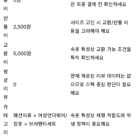
은 최종 결제 전 확인하세요
비
반
사이즈 고민 시 교환/반품 비
품
2,500원
용을 고려해야 해요
비
교
속옷 특성상 교환 가능 조건을
환
5,000원
특히 확인하세요
비
평
현재 제공된 리뷰 데이터는 없
균
0
으므로 스펙 중심 판단이 필요
리
해요
뷰
카
테
패션의류 > 여성언더웨어/
속옷 특성상 체형 적합도와 위
고
잠옷 > 브라팬티세트
생 정책이 중요해요
리