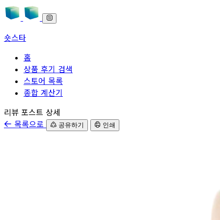
숏스타
홈
상품 후기 검색
스토어 목록
종합 계산기
본문으로 바로가기
리뷰 포스트 상세
목록으로
공유하기
인쇄