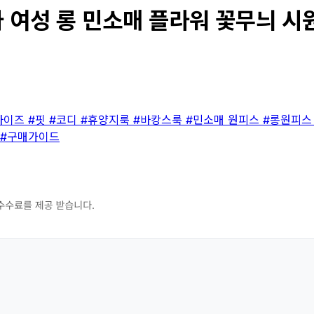
여성 롱 민소매 플라워 꽃무늬 시원한
사이즈
#핏
#코디
#휴양지룩
#바캉스룩
#민소매 원피스
#롱원피
#구매가이드