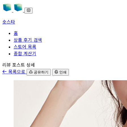
숏스타
홈
상품 후기 검색
스토어 목록
종합 계산기
본문으로 바로가기
리뷰 포스트 상세
목록으로
공유하기
인쇄