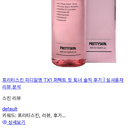
프리티스킨 피디알엔 TX1 퍼펙트 핏 토너 솔직 후기 | 실사용자
리뷰 분석
스킨 리뷰
default
관련
키워드:
프리티스킨, 리뷰, 후기...
상세보기