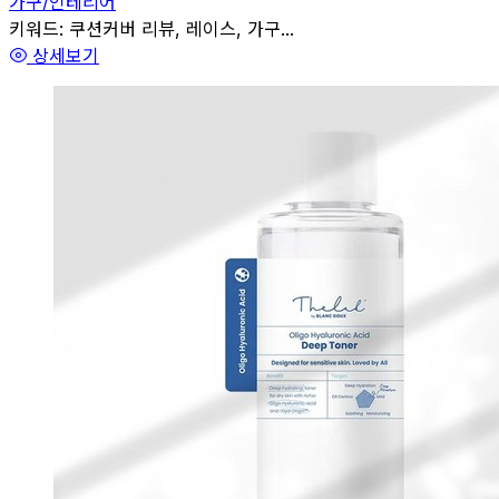
가구/인테리어
관련
키워드:
쿠션커버 리뷰, 레이스, 가구...
상세보기