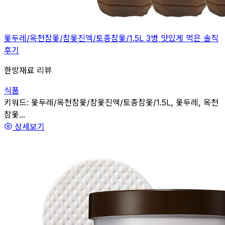
옻두레/옥천참옻/참옻진액/토종참옻/1.5L 3병 맛있게 먹은 솔직
후기
한방재료 리뷰
식품
관련
키워드:
옻두레/옥천참옻/참옻진액/토종참옻/1.5L, 옻두레, 옥천
참옻...
상세보기