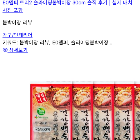
E0뎀퍼 트리2 슬라이딩붙박이장 30cm 솔직 후기 | 실제 배치
사진 포함
붙박이장 리뷰
가구/인테리어
관련
키워드:
붙박이장 리뷰, E0뎀퍼, 슬라이딩붙박이장...
상세보기