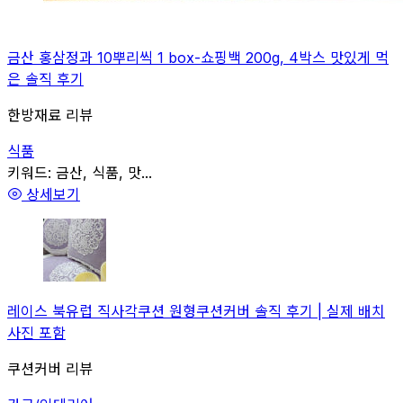
금산 홍삼정과 10뿌리씩 1 box-쇼핑백 200g, 4박스 맛있게 먹
은 솔직 후기
한방재료 리뷰
식품
관련
키워드:
금산, 식품, 맛...
상세보기
레이스 북유럽 직사각쿠션 원형쿠션커버 솔직 후기 | 실제 배치
사진 포함
쿠션커버 리뷰