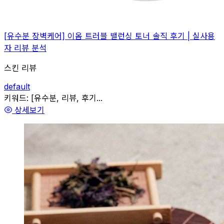
[유수분 장벽케어] 이옴 트러블 밸런싱 토너 솔직 후기 | 실사용
자 리뷰 분석
스킨 리뷰
default
관련
키워드:
[유수분, 리뷰, 후기...
상세보기