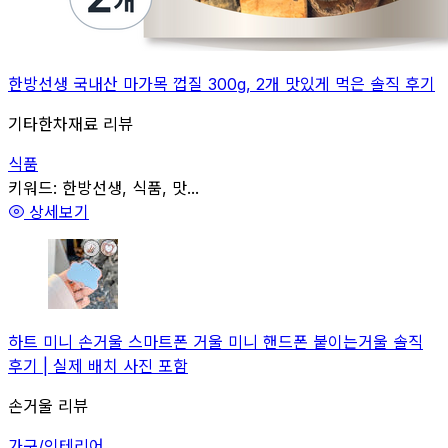
한방선생 국내산 마가목 껍질 300g, 2개 맛있게 먹은 솔직 후기
기타한차재료 리뷰
식품
관련
키워드:
한방선생, 식품, 맛...
상세보기
하트 미니 손거울 스마트폰 거울 미니 핸드폰 붙이는거울 솔직
후기 | 실제 배치 사진 포함
손거울 리뷰
가구/인테리어