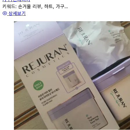
관련
키워드:
손거울 리뷰, 하트, 가구...
상세보기