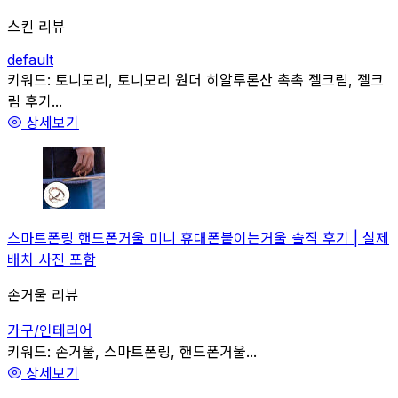
스킨 리뷰
default
관련
키워드:
토니모리, 토니모리 원더 히알루론산 촉촉 젤크림, 젤크
림 후기...
상세보기
스마트폰링 핸드폰거울 미니 휴대폰붙이는거울 솔직 후기 | 실제
배치 사진 포함
손거울 리뷰
가구/인테리어
관련
키워드:
손거울, 스마트폰링, 핸드폰거울...
상세보기