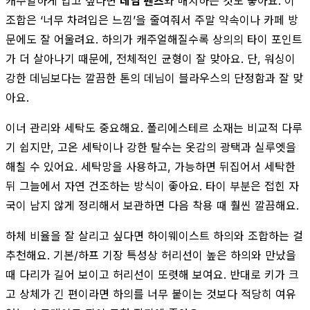
캐주얼하게 입고 싶다면
데님 팬츠
와 매치하는 것도 좋아요. 이
조합은 ‘너무 차려입은 느낌’을 줄여줘서 주말 약속이나 카페 방
문에도 잘 어울려요. 하의가 캐주얼해질수록 상의의 타이 포인트
가 더 살아나기 때문에, 전체적인 균형이 잘 맞아요. 단, 워싱이
강한 데님보다는 깔끔한 톤의 데님이 블라우스의 단정함과 잘 맞
아요.
이너 관리와 세탁도 중요해요. 폴리에스테르 소재는 비교적 다루
기 쉽지만, 고온 세탁이나 강한 탈수는 옷감의 광택과 실루엣을
해칠 수 있어요. 세탁망을 사용하고, 가능하면 뒤집어서 세탁한
뒤 그늘에서 자연 건조하는 방식이 좋아요. 타이 부분은 접힌 자
국이 남지 않게 정리해서 보관하면 다음 착용 때 훨씬 깔끔해요.
하체 비율을 잘 살리고 싶다면 하이웨이스트 하의와 조합하는 걸
추천해요. 기본/하프 기장 특성상 허리선이 높은 하의와 만났을
때 다리가 길어 보이고 허리선이 또렷해 보여요. 반대로 키가 크
고 상체가 긴 편이라면 하의를 너무 붙이는 것보다 적당히 여유