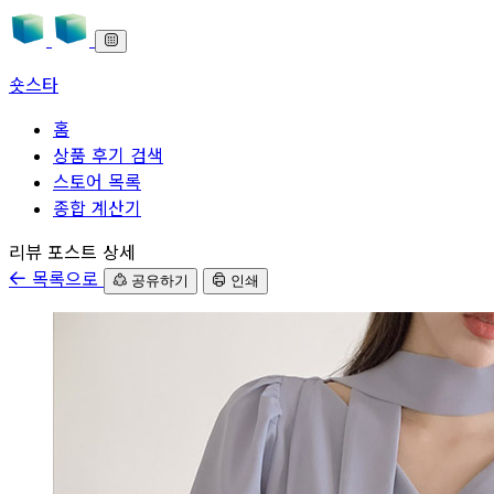
숏스타
홈
상품 후기 검색
스토어 목록
종합 계산기
본문으로 바로가기
리뷰 포스트 상세
목록으로
공유하기
인쇄