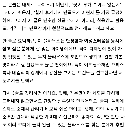
는 분들은 대체로 ‘사이즈가 어떤지’, ‘핏이 부해 보이지 않는지’,
‘코디가 쉬운지’, ‘실제 후기에서 만족도가 어떤지’를 가장 궁금해
해요. 그래서 이 글은 단순한 상품 소개가 아니라, 착용감과 활용
도, 가격 대비 만족감까지 현실적으로 정리해드리려고 해요.
한 줄로 요약하면, 이 블라우스는
단정함과 여성스러움을 동시에
잡고 싶은 분
에게 잘 맞는 아이템이에요. 타이 디테일이 있어 자
칫 밋밋할 수 있는 무지 블라우스에 포인트가 생기고, 긴팔 기본
핏이라 계절 활용도도 높은 편이에요. 특히 아뜨랑스처럼 오피스
룩과 데일리룩 경계에서 강점을 보이는 브랜드를 선호한다면 더
눈여겨볼 만해요.
다시 3줄로 정리하면 이래요. 첫째, 기본핏이라 체형을 과하게
드러내지 않으면서도 단정한 실루엣을 만들어줘요. 둘째, 폴리에
스테르 소재라 관리가 비교적 쉬운 편이고, 셋째, 할인 적용가 기
준 5만 원대라 적당한 가격대로 접근하기 좋아요. 즉, ‘한 벌만 사
도 여러 코디에 돌려 입을 수 있는 블라우스’를 찾는 분에게 추천