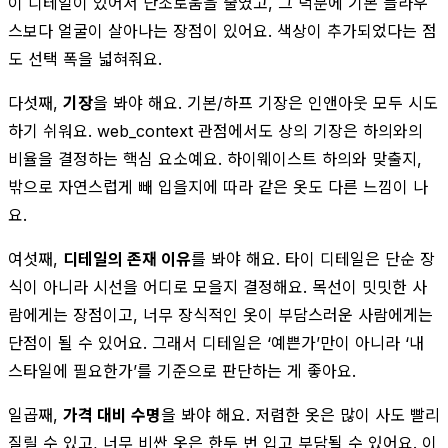
이 디테일이 있어서 단조로움을 줄였고, 그 덕분에 기본 블라우
스보다 얼굴이 살아나는 장점이 있어요. 색상이 추가되었다는 점
도 선택 폭을 넓혀줘요.
다섯째,
기장
을 봐야 해요. 기본/하프 기장은 인앤아웃 모두 시도
하기 쉬워요. web_context 관점에서도 상의 기장은 하의와의
비율을 결정하는 핵심 요소예요. 하이웨이스트 하의와 맞출지,
밖으로 자연스럽게 빼 입을지에 따라 같은 옷도 다른 느낌이 나
요.
여섯째,
디테일의 존재 이유
를 봐야 해요. 타이 디테일은 단순 장
식이 아니라 시선을 어디로 모을지 결정해요. 목선이 밋밋한 사
람에게는 장점이고, 너무 장식적인 옷이 부담스러운 사람에게는
단점이 될 수 있어요. 그래서 디테일은 ‘예쁜가’만이 아니라 ‘내
스타일에 필요한가’를 기준으로 판단하는 게 좋아요.
일곱째,
가격 대비 수명
을 봐야 해요. 저렴한 옷은 많이 사도 빨리
질릴 수 있고, 너무 비싼 옷은 한두 번 입고 부담될 수 있어요. 이