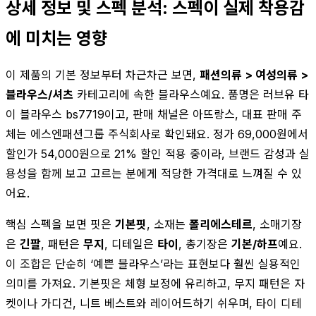
상세 정보 및 스펙 분석: 스펙이 실제 착용감
에 미치는 영향
이 제품의 기본 정보부터 차근차근 보면,
패션의류 > 여성의류 >
블라우스/셔츠
카테고리에 속한 블라우스예요. 품명은 러브유 타
이 블라우스 bs7719이고, 판매 채널은 아뜨랑스, 대표 판매 주
체는 에스엔패션그룹 주식회사로 확인돼요. 정가 69,000원에서
할인가 54,000원으로 21% 할인 적용 중이라, 브랜드 감성과 실
용성을 함께 보고 고르는 분에게 적당한 가격대로 느껴질 수 있
어요.
핵심 스펙을 보면 핏은
기본핏
, 소재는
폴리에스테르
, 소매기장
은
긴팔
, 패턴은
무지
, 디테일은
타이
, 총기장은
기본/하프
예요.
이 조합은 단순히 ‘예쁜 블라우스’라는 표현보다 훨씬 실용적인
의미를 가져요. 기본핏은 체형 보정에 유리하고, 무지 패턴은 자
켓이나 가디건, 니트 베스트와 레이어드하기 쉬우며, 타이 디테