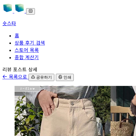
숏스타
홈
상품 후기 검색
스토어 목록
종합 계산기
본문으로 바로가기
리뷰 포스트 상세
목록으로
공유하기
인쇄