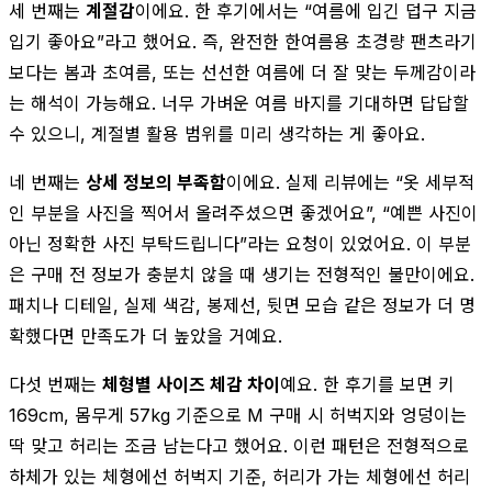
세 번째는
계절감
이에요. 한 후기에서는 “여름에 입긴 덥구 지금
입기 좋아요”라고 했어요. 즉, 완전한 한여름용 초경량 팬츠라기
보다는 봄과 초여름, 또는 선선한 여름에 더 잘 맞는 두께감이라
는 해석이 가능해요. 너무 가벼운 여름 바지를 기대하면 답답할
수 있으니, 계절별 활용 범위를 미리 생각하는 게 좋아요.
네 번째는
상세 정보의 부족함
이에요. 실제 리뷰에는 “옷 세부적
인 부분을 사진을 찍어서 올려주셨으면 좋겠어요”, “예쁜 사진이
아닌 정확한 사진 부탁드립니다”라는 요청이 있었어요. 이 부분
은 구매 전 정보가 충분치 않을 때 생기는 전형적인 불만이에요.
패치나 디테일, 실제 색감, 봉제선, 뒷면 모습 같은 정보가 더 명
확했다면 만족도가 더 높았을 거예요.
다섯 번째는
체형별 사이즈 체감 차이
예요. 한 후기를 보면 키
169cm, 몸무게 57kg 기준으로 M 구매 시 허벅지와 엉덩이는
딱 맞고 허리는 조금 남는다고 했어요. 이런 패턴은 전형적으로
하체가 있는 체형에선 허벅지 기준, 허리가 가는 체형에선 허리