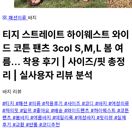
패션의류
바지
티지 스트레이트 하이웨스트 와이
드 코튼 팬츠 3col S,M,L 봄 여
름... 착용 후기 | 사이즈/핏 총정
리 | 실사용자 리뷰 분석
바지 리뷰
#티지
#패션
#의류
#착용후기
#사이즈
#코디
#바지
#여성의류
#하의핏
#밑위
#좋아요
#배송
#와이드팬츠
#하이웨스트
#코튼
팬츠
#봄바지
#여름바지
#데일리룩
#여성바지
#핏리뷰
#실제
후기
#교환
#반품
#코디추천