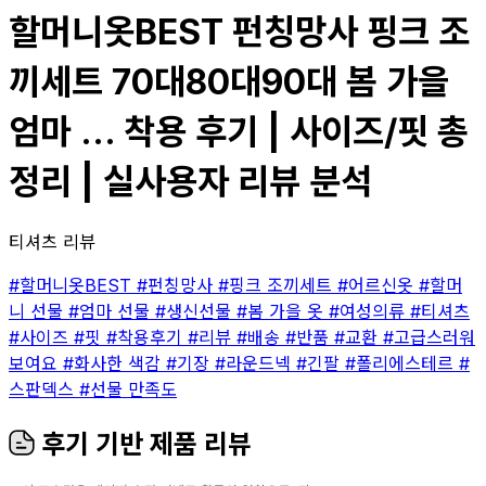
할머니옷BEST 펀칭망사 핑크 조
끼세트 70대80대90대 봄 가을
엄마 ... 착용 후기 | 사이즈/핏 총
정리 | 실사용자 리뷰 분석
티셔츠 리뷰
#할머니옷BEST
#펀칭망사
#핑크 조끼세트
#어르신옷
#할머
니 선물
#엄마 선물
#생신선물
#봄 가을 옷
#여성의류
#티셔츠
#사이즈
#핏
#착용후기
#리뷰
#배송
#반품
#교환
#고급스러워
보여요
#화사한 색감
#기장
#라운드넥
#긴팔
#폴리에스테르
#
스판덱스
#선물 만족도
후기 기반 제품 리뷰