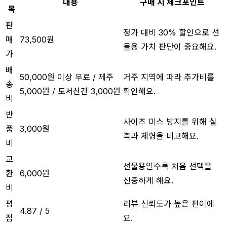
내용
구매 시 체크포인트
목
판
정가 대비 30% 할인으로 선
매
73,500원
물용 가치 판단이 중요해요.
가
배
50,000원 이상 무료 / 제주
거주 지역에 따라 추가비를
송
5,000원 / 도서산간 3,000원
확인해요.
비
반
사이즈 미스 방지를 위해 실
품
3,000원
측과 체형을 비교해요.
비
교
선물용일수록 처음 선택을
환
6,000원
신중하게 해요.
비
평
리뷰 신뢰도가 높은 편이에
4.87 / 5
점
요.