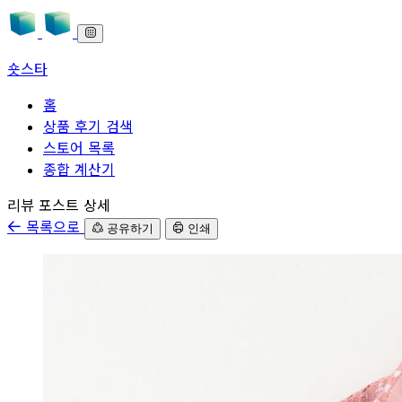
숏스타
홈
상품 후기 검색
스토어 목록
종합 계산기
본문으로 바로가기
리뷰 포스트 상세
목록으로
공유하기
인쇄