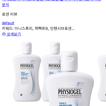
분석
로션 리뷰
default
관련
키워드:
이니스프리, 퍼펙트9, 인텐시브로션...
상세보기