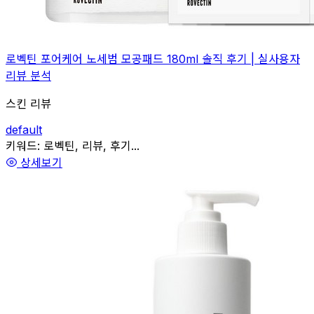
로벡틴 포어케어 노세범 모공패드 180ml 솔직 후기 | 실사용자
리뷰 분석
스킨 리뷰
default
관련
키워드:
로벡틴, 리뷰, 후기...
상세보기