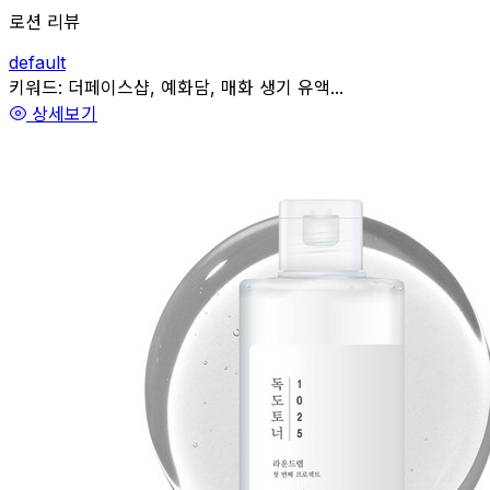
로션 리뷰
default
관련
키워드:
더페이스샵, 예화담, 매화 생기 유액...
상세보기