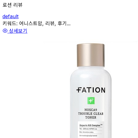
로션 리뷰
default
관련
키워드:
어니스트맘, 리뷰, 후기...
상세보기