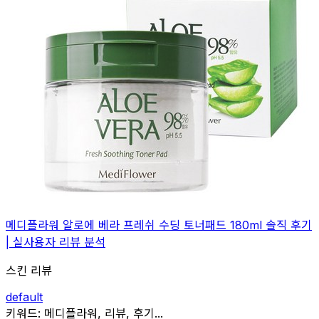
메디플라워 알로에 베라 프레쉬 수딩 토너패드 180ml 솔직 후기
| 실사용자 리뷰 분석
스킨 리뷰
default
관련
키워드:
메디플라워, 리뷰, 후기...