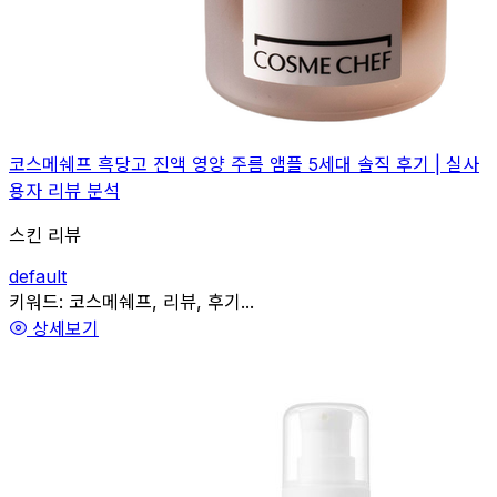
코스메쉐프 흑당고 진액 영양 주름 앰플 5세대 솔직 후기 | 실사
용자 리뷰 분석
스킨 리뷰
default
관련
키워드:
코스메쉐프, 리뷰, 후기...
상세보기