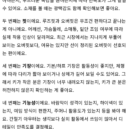
아하는지, 부드러운 촉감을 원하는지에 따라 만족도가 크게 갈릴
수 있어요. 소재를 볼 때는 광택감도 함께 확인해보면 좋아요.
두 번째는
핏
이에요. 루즈핏과 오버핏은 무조건 편하다고 끝나는
게 아니에요. 어깨선, 가슴둘레, 소매통, 밑단 조임 여부에 따라
실제 착용 인상이 달라져요. 최근 시장에서는 지나치게 부풀어
보이는 오버핏보다, 여유는 있지만 선이 정리된 오버핏이 선호되
는 편이에요.
세 번째는
기장
이에요. 기본/하프 기장은 활동성이 좋지만, 체형
에 따라 다리가 짧아 보이거나 상체가 길어 보일 수도 있어요. 그
래서 키가 작은 분은 기장이 너무 내려오지 않는지, 키가 큰 분은
허전하지 않은지 확인하는 게 좋아요.
네 번째는
기능성
이에요. 바람막이 성격이 있는지, 하이넥이 있
는지, 여밈 방식이 편한지, 주머니 활용도가 있는지 등을 봐야 해
요. 간절기 아우터는 생각보다 실외 활동에서 쓰임이 많아서 디
테일이 만족도를 결정해요.