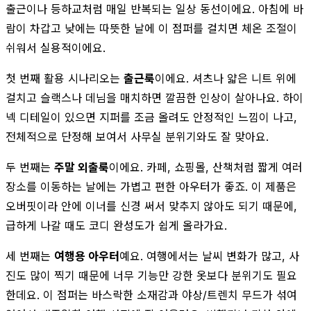
출근이나 등하교처럼 매일 반복되는 일상 동선이에요. 아침에 바
람이 차갑고 낮에는 따뜻한 날에 이 점퍼를 걸치면 체온 조절이
쉬워서 실용적이에요.
첫 번째 활용 시나리오는
출근룩
이에요. 셔츠나 얇은 니트 위에
걸치고 슬랙스나 데님을 매치하면 깔끔한 인상이 살아나요. 하이
넥 디테일이 있으면 지퍼를 조금 올려도 안정적인 느낌이 나고,
전체적으로 단정해 보여서 사무실 분위기와도 잘 맞아요.
두 번째는
주말 외출룩
이에요. 카페, 쇼핑몰, 산책처럼 짧게 여러
장소를 이동하는 날에는 가볍고 편한 아우터가 좋죠. 이 제품은
오버핏이라 안에 이너를 신경 써서 맞추지 않아도 되기 때문에,
급하게 나갈 때도 코디 완성도가 쉽게 올라가요.
세 번째는
여행용 아우터
예요. 여행에서는 날씨 변화가 많고, 사
진도 많이 찍기 때문에 너무 기능만 강한 옷보다 분위기도 필요
한데요. 이 점퍼는 바스락한 소재감과 야상/트렌치 무드가 섞여