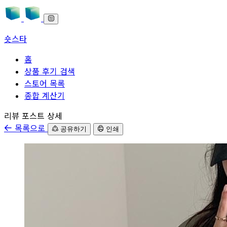
숏스타
홈
상품 후기 검색
스토어 목록
종합 계산기
본문으로 바로가기
리뷰 포스트 상세
목록으로
공유하기
인쇄