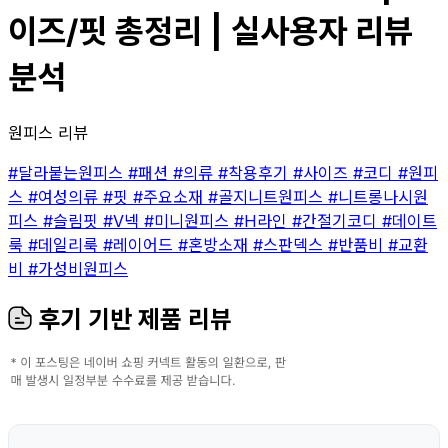
이즈/핏 총정리 | 실사용자 리뷰
분석
원피스 리뷰
#달라붙는원피스
#패션
#의류
#착용후기
#사이즈
#코디
#원피
스
#여성의류
#핏
#주요소재
#골지니트원피스
#니트롱나시원
피스
#슬림핏
#V넥
#미니원피스
#H라인
#간절기코디
#데이트
룩
#데일리룩
#레이어드
#혼방소재
#스판덱스
#반품비
#교환
비
#가성비원피스
후기 기반 제품 리뷰