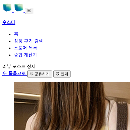
숏스타
홈
상품 후기 검색
스토어 목록
종합 계산기
본문으로 바로가기
리뷰 포스트 상세
목록으로
공유하기
인쇄