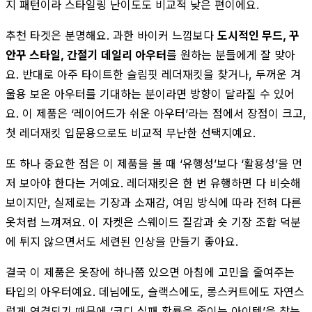
지 패턴이라 스타일링 난이도도 비교적 낮은 편이에요.
추천 타겟은 분명해요. 과한 바이커 느낌보다
도시적인 무드, 꾸
안꾸 스타일, 간절기 데일리 아우터
를 원하는 분들에게 잘 맞아
요. 반대로 아주 타이트한 슬림핏 레더재킷을 찾거나, 두꺼운 겨
울용 보온 아우터를 기대하는 분이라면 방향이 달라질 수 있어
요. 이 제품은 ‘레이어드가 쉬운 아우터’라는 점에서 장점이 크고,
첫 레더재킷 입문용으로도 비교적 무난한 선택지예요.
또 하나 중요한 점은 이 제품을 볼 때 ‘유행성’보다 ‘활용성’을 먼
저 보아야 한다는 거예요. 레더재킷은 한 번 유행하면 다 비슷해
보이지만, 실제로는 기장과 소재감, 여밈 방식에 따라 전혀 다른
옷처럼 느껴져요. 이 자켓은 스웨이드 질감과 숏 기장 조합 덕분
에 튀지 않으면서도 세련된 인상을 만들기 좋아요.
결국 이 제품은 옷장에 하나쯤 있으면 아침에 고민을 줄여주는
타입의 아우터예요. 데님에도, 슬랙스에도, 롱스커트에도 자연스
럽게 연결되기 때문에 ‘코디 실패 확률을 줄이는 아이템’을 찾는