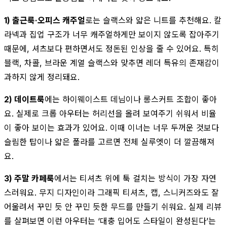
1) 출근룩·오피스 캐주얼
로는 슬랙스와 얇은 니트를 추천해요. 칼
라넥과 집업 구조가 너무 캐주얼하게만 보이지 않도록 잡아주기
때문에, 셔츠보다 편하면서도 정돈된 인상을 줄 수 있어요. 특히
블랙, 차콜, 브라운 계열 슬랙스와 맞추면 레더 특유의 존재감이
과하지 않게 정리돼요.
2) 데이트룩
에는 하이웨이스트 데님이나 롱스커트 조합이 좋아
요. 실제로 크롭 아우터는 허리선을 올려 보여주기 쉬워서 비율
이 좋아 보이는 효과가 있어요. 이때 이너는 너무 두꺼운 것보다
슬림한 탑이나 얇은 폴라를 고르면 전체 실루엣이 더 깔끔해져
요.
3) 주말 카페룩
에서는 티셔츠 위에 툭 걸치는 방식이 가장 자연
스러워요. 무지 디자인이라 그래픽 티셔츠, 캡, 스니커즈와도 잘
어울려서 꾸민 듯 안 꾸민 듯한 무드를 만들기 쉬워요. 실제 리뷰
를 살펴보면 이런 아우터는 ‘대충 입어도 스타일이 완성된다’는