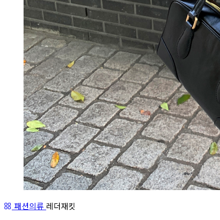
패션의류
레더재킷