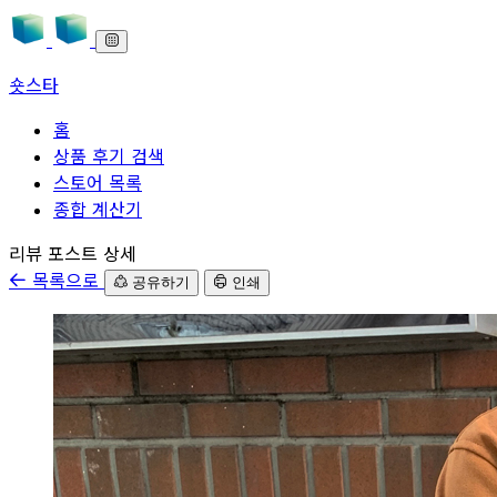
숏스타
홈
상품 후기 검색
스토어 목록
종합 계산기
본문으로 바로가기
리뷰 포스트 상세
목록으로
공유하기
인쇄