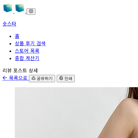
숏스타
홈
상품 후기 검색
스토어 목록
종합 계산기
본문으로 바로가기
리뷰 포스트 상세
목록으로
공유하기
인쇄