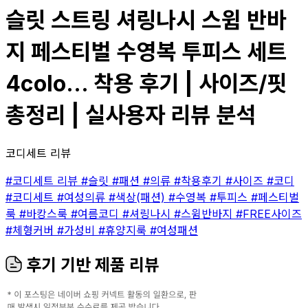
슬릿 스트링 셔링나시 스윔 반바
지 페스티벌 수영복 투피스 세트
4colo... 착용 후기 | 사이즈/핏
총정리 | 실사용자 리뷰 분석
코디세트 리뷰
#코디세트 리뷰
#슬릿
#패션
#의류
#착용후기
#사이즈
#코디
#코디세트
#여성의류
#색상(패션)
#수영복
#투피스
#페스티벌
룩
#바캉스룩
#여름코디
#셔링나시
#스윔반바지
#FREE사이즈
#체형커버
#가성비
#휴양지룩
#여성패션
후기 기반 제품 리뷰