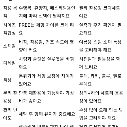
착용 목
수영복, 휴양지, 페스티벌용인
멀티 활용형 코디세트
적
지에 따라 선택이 달라져요
예요
사이즈
FREE는 체형 차이를 크게 타
실측과 후기 확인이 필
적합성
요
요해요
비침, 착용감, 건조 속도에 영
여름용 스윔 소재 특성
소재감
향이 커요
을 고려해야 해요
셔링과 슬릿은 실루엣을 바꿔
사진발과 활동성을 함
디테일
줘요
께 노려요
분위기와 체형 보정에 차이가
블랙, 카키, 블루, 옐로
색상
있어요
우예요
분리 활
단품 재활용이 가능해야 가성
상의+하의 세트라 응용
용성
비가 좋아요
성이 있어요
관리 난
손상 없이 오래 입는 방
세탁 후 형태 유지가 중요해요
이도
법을 고려해야 해요
배송비와 반품비까지 봐야 해
제주·도서지역 추가비