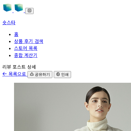
숏스타
홈
상품 후기 검색
스토어 목록
종합 계산기
본문으로 바로가기
리뷰 포스트 상세
목록으로
공유하기
인쇄