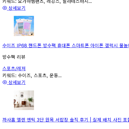
관련
키워드:
요가하렘팬츠, 레깅스, 필라테스바지...
상세보기
수이즈 IP68 핸드폰 방수팩 휴대폰 스마트폰 아이폰 갤럭시 물놀이 
방수팩 리뷰
스포츠/레저
관련
키워드:
수이즈, 스포츠, 운동...
상세보기
까사홈 엘렌 엔틱 3단 원목 서랍장 솔직 후기 | 실제 배치 사진 포