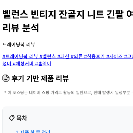
벨런스 빈티지 잔골지 니트 긴팔 여
리뷰 분석
트레이닝복 리뷰
#트레이닝복 리뷰
#벨런스
#패션
#의류
#착용후기
#사이즈
#코
성비
#체형커버
#홈웨어
후기 기반 제품 리뷰
📋 목차
1. 제품 한 줄 정리