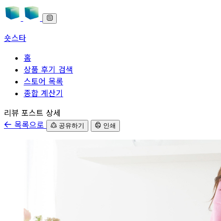
숏스타
홈
상품 후기 검색
스토어 목록
종합 계산기
본문으로 바로가기
리뷰 포스트 상세
목록으로
공유하기
인쇄