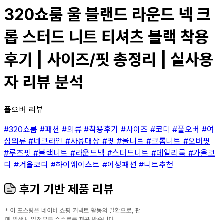
320쇼룸 울 블랜드 라운드 넥 크
롭 스터드 니트 티셔츠 블랙 착용
후기 | 사이즈/핏 총정리 | 실사용
자 리뷰 분석
풀오버 리뷰
#320쇼룸
#패션
#의류
#착용후기
#사이즈
#코디
#풀오버
#여
성의류
#네크라인
#사용대상
#핏
#울니트
#크롭니트
#오버핏
#루즈핏
#블랙니트
#라운드넥
#스터드니트
#데일리룩
#가을코
디
#겨울코디
#하이웨이스트
#여성패션
#니트추천
후기 기반 제품 리뷰