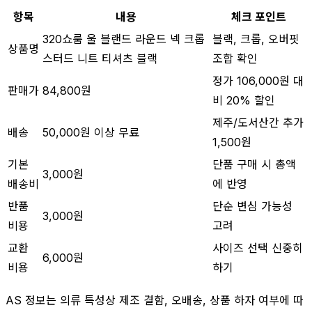
항목
내용
체크 포인트
320쇼룸 울 블랜드 라운드 넥 크롭
블랙, 크롭, 오버핏
상품명
스터드 니트 티셔츠 블랙
조합 확인
정가 106,000원 대
판매가
84,800원
비 20% 할인
제주/도서산간 추가
배송
50,000원 이상 무료
1,500원
기본
단품 구매 시 총액
3,000원
배송비
에 반영
반품
단순 변심 가능성
3,000원
비용
고려
교환
사이즈 선택 신중히
6,000원
비용
하기
AS 정보는 의류 특성상 제조 결함, 오배송, 상품 하자 여부에 따