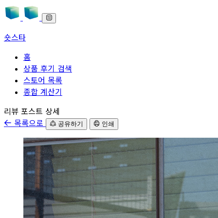
숏스타
홈
상품 후기 검색
스토어 목록
종합 계산기
본문으로 바로가기
리뷰 포스트 상세
목록으로
공유하기
인쇄