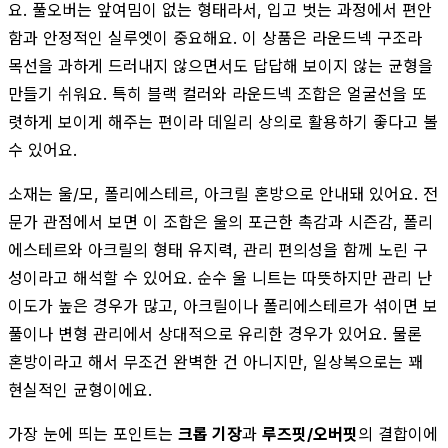
요. 풀오버는 앞여밈이 없는 형태라서, 입고 벗는 과정에서 편안
함과 안정적인 실루엣이 중요해요. 이 상품은 라운드넥 구조라
목선을 과하게 드러내지 않으면서도 답답해 보이지 않는 균형을
만들기 쉬워요. 특히 블랙 컬러와 라운드넥 조합은 얼굴선을 또
렷하게 보이게 해주는 편이라 데일리 상의로 활용하기 좋다고 볼
수 있어요.
소재는 울/모, 폴리에스테르, 아크릴 혼방으로 안내돼 있어요. 전
문가 관점에서 보면 이 조합은 울의 포근한 촉감과 시즌감, 폴리
에스테르와 아크릴의 형태 유지력, 관리 편의성을 함께 노린 구
성이라고 해석할 수 있어요. 순수 울 니트는 따뜻하지만 관리 난
이도가 높은 경우가 많고, 아크릴이나 폴리에스테르가 섞이면 보
풀이나 변형 관리에서 상대적으로 유리한 경우가 있어요. 물론
혼방이라고 해서 무조건 완벽한 건 아니지만, 일상복으로는 꽤
현실적인 균형이에요.
가장 눈에 띄는 포인트는
크롭 기장
과
루즈핏/오버핏
의 결합이에