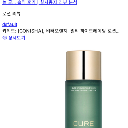
놀 글... 솔직 후기 | 실사용자 리뷰 분석
로션 리뷰
default
관련
키워드:
[CONISHA], 비터오렌지, 멀티 하이드레이팅 로션...
상세보기