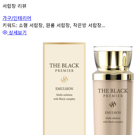
서랍장 리뷰
가구/인테리어
관련
키워드:
소형 서랍장, 원룸 서랍장, 작은방 서랍장...
상세보기