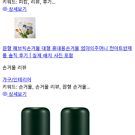
관련
키워드:
피캄, 리뷰, 후기...
상세보기
원형 패브릭손거울 대형 휴대용손거울 엄마의주머니 천아트반제
품 솔직 후기 | 실제 배치 사진 포함
손거울 리뷰
가구/인테리어
관련
키워드:
손거울, 손거울 리뷰, 원형 손거울...
상세보기