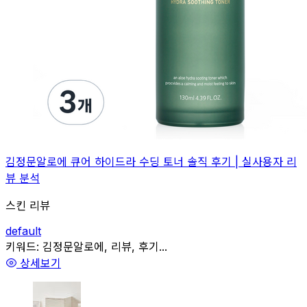
김정문알로에 큐어 하이드라 수딩 토너 솔직 후기 | 실사용자 리
뷰 분석
스킨 리뷰
default
관련
키워드:
김정문알로에, 리뷰, 후기...
상세보기