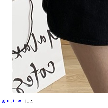
패션의류
레깅스