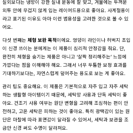
실외보다는 냉방이 강한 실내 운동에 잘 맞고, 겨울에는 두꺼운
외투 안에 무겁지 않게 입는 레이어드용으로 좋아요. 사계절용이
라고 표기된 이유도 아마 이런 범용성을 고려한 것으로 볼 수 있
어요.
다섯 번째는
체형 보완 목적
이에요. 엉덩이 라인이나 허벅지 초입
이 신경 쓰이는 분에게는 이 제품이 심리적 안정감을 줘요. 단,
완전히 체형을 숨기는 제품은 아니고 ‘살짝 정리해주는’ 느낌에
가깝다는 점을 이해해야 해요. 그래서 너무 두툼한 보정 효과를
기대하기보다는, 자연스럽게 덮어주는 용도로 보는 게 좋아요.
관리 팁도 중요해요. 이 제품은 기본적으로 자주 입고 자주 세탁
하는 생활형 아이템이기 때문에, 세탁망 사용과 단독 세탁이 좋
아요. 건조기 사용 여부는 원단 변형을 고려해 조심하는 편이 안
전하고, 고온 세탁은 피하는 것이 좋아요. 특히 광택감이 있는 원
단은 마찰에 따라 표면감이 달라질 수 있어서, 세탁과 보관을 조
금만 신경 써도 수명이 달라져요.