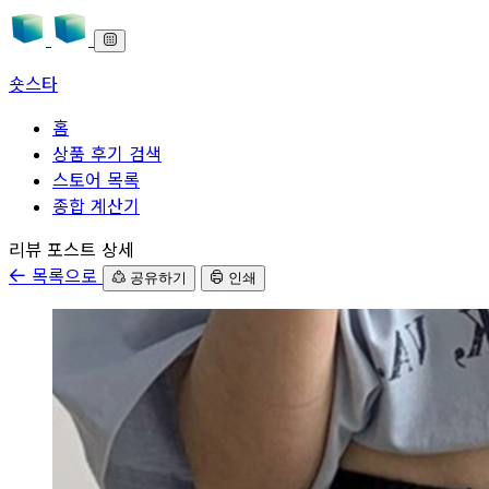
숏스타
홈
상품 후기 검색
스토어 목록
종합 계산기
본문으로 바로가기
리뷰 포스트 상세
목록으로
공유하기
인쇄