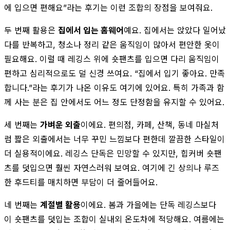
에 입으면 편해요”라는 후기는 이런 조합의 장점을 보여줘요.
두 번째 활용은
집에서 입는 홈웨어
예요. 집에서는 앉았다 일어났
다를 반복하고, 청소나 정리 같은 움직임이 많아서 편안한 옷이
필요해요. 이럴 때 레깅스 위에 숏팬츠를 입으면 다리 움직임이
편하고 심리적으로도 덜 신경 쓰여요. “집에서 입기 좋아요. 만족
합니다.”라는 후기가 나온 이유도 여기에 있어요. 특히 가족과 함
께 사는 분은 집 안에서도 어느 정도 단정함을 유지할 수 있어요.
세 번째는
가벼운 외출
이에요. 편의점, 카페, 산책, 동네 마실처
럼 짧은 외출에서는 너무 꾸민 느낌보다 편한데 깔끔한 스타일이
더 실용적이에요. 레깅스 단독은 민망할 수 있지만, 힙커버 숏팬
츠를 덧입으면 훨씬 자연스러워 보여요. 여기에 긴 상의나 루즈
한 후드티를 매치하면 부담이 더 줄어들어요.
네 번째는
계절별 활용
이에요. 봄과 가을에는 단독 레깅스보다
이 숏팬츠를 덧입는 조합이 실내외 온도차에 적당해요. 여름에는