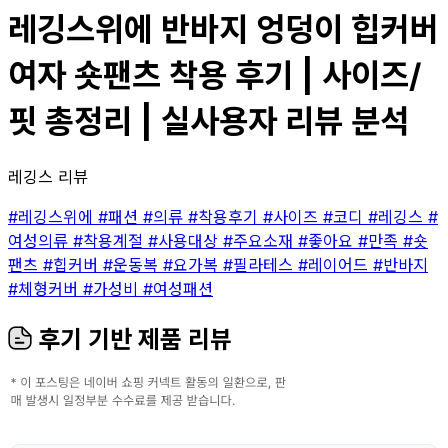
레깅스위에 반바지 엉덩이 힙커버
여자 숏팬츠 착용 후기 | 사이즈/
핏 총정리 | 실사용자 리뷰 분석
레깅스 리뷰
#레깅스위에
#패션
#의류
#착용후기
#사이즈
#코디
#레깅스
#
여성의류
#착용계절
#사용대상
#주요소재
#좋아요
#만족
#숏
팬츠
#힙커버
#운동복
#요가복
#필라테스
#레이어드
#반바지
#체형커버
#가성비
#여성패션
후기 기반 제품 리뷰