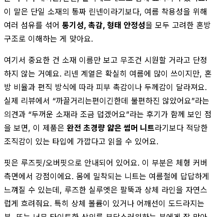
이 말은 단일 소재의 통짜 린넨이라기보다, 여름 착용성을 위해
여러 섬유를 섞어
통기성, 촉감, 형태 안정성
을 모두 고려한 혼방
구조로 이해하는 게 맞아요.
여기서 중요한 건 소재 이름만 보고 무조건 시원할 거라고 단정
하지 않는 거예요. 리넨 계열은 확실히 여름에 많이 쓰이지만, 혼
방 비율과 편직 방식에 따라 피부 촉감이나 두께감이 달라져요.
실제 리뷰에서 “까끌거리는편이긴한데 불편하진 않았어요”라는
의견과 “두꺼운 소재라 조금 덥겠어요”라는 후기가 함께 보인 점
을 보면, 이 제품은
완전 초경량 얇은 썸머 니트
라기보다 적당한
조직감이 있는 타입에 가깝다고 읽을 수 있어요.
핏은 루즈핏/오버핏으로 안내되어 있어요. 이 부분은 체형 커버
측면에서 강점이에요. 몸에 밀착되는 니트는 여름철에 답답하게
느껴질 수 있는데, 루즈한 실루엣은 팔뚝과 상체 라인을 자연스
럽게 흐려줘요. 특히 상체 볼륨이 있거나 어깨선이 도드라지는
분, 또는 너무 타이트한 상의를 부담스러워하는 분에게 잘 맞아