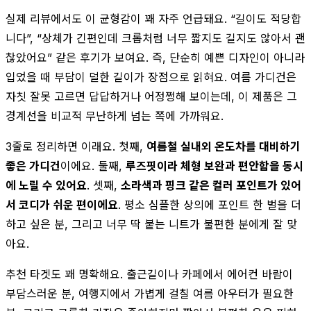
실제 리뷰에서도 이 균형감이 꽤 자주 언급돼요. “길이도 적당합
니다”, “상체가 긴편인데 크롭처럼 너무 짧지도 길지도 않아서 괜
찮았어요” 같은 후기가 보여요. 즉, 단순히 예쁜 디자인이 아니라
입었을 때 부담이 덜한 길이가 장점으로 읽혀요. 여름 가디건은
자칫 잘못 고르면 답답하거나 어정쩡해 보이는데, 이 제품은 그
경계선을 비교적 무난하게 넘는 쪽에 가까워요.
3줄로 정리하면 이래요. 첫째,
여름철 실내외 온도차를 대비하기
좋은 가디건
이에요. 둘째,
루즈핏이라 체형 보완과 편안함을 동시
에 노릴 수 있어요
. 셋째,
소라색과 핑크 같은 컬러 포인트가 있어
서 코디가 쉬운 편이에요
. 평소 심플한 상의에 포인트 한 벌을 더
하고 싶은 분, 그리고 너무 딱 붙는 니트가 불편한 분에게 잘 맞
아요.
추천 타겟도 꽤 명확해요. 출근길이나 카페에서 에어컨 바람이
부담스러운 분, 여행지에서 가볍게 걸칠 여름 아우터가 필요한