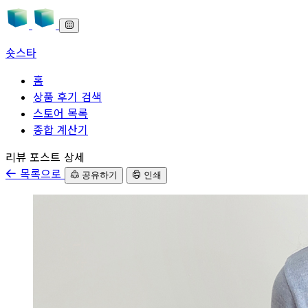
숏스타
홈
상품 후기 검색
스토어 목록
종합 계산기
본문으로 바로가기
리뷰 포스트 상세
목록으로
공유하기
인쇄