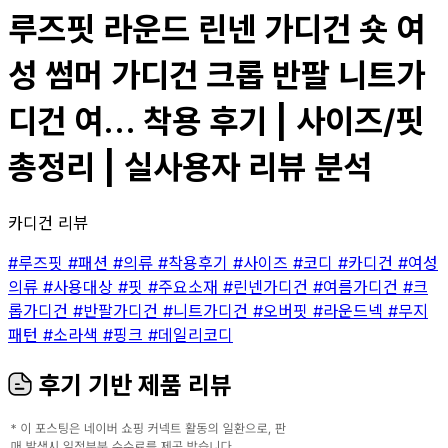
루즈핏 라운드 린넨 가디건 숏 여
성 썸머 가디건 크롭 반팔 니트가
디건 여... 착용 후기 | 사이즈/핏
총정리 | 실사용자 리뷰 분석
카디건 리뷰
#루즈핏
#패션
#의류
#착용후기
#사이즈
#코디
#카디건
#여성
의류
#사용대상
#핏
#주요소재
#린넨가디건
#여름가디건
#크
롭가디건
#반팔가디건
#니트가디건
#오버핏
#라운드넥
#무지
패턴
#소라색
#핑크
#데일리코디
후기 기반 제품 리뷰