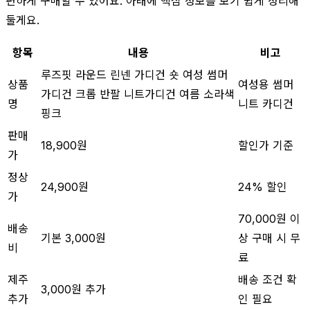
편하게 구매할 수 있어요. 아래에 핵심 정보를 보기 쉽게 정리해
둘게요.
항목
내용
비고
루즈핏 라운드 린넨 가디건 숏 여성 썸머
상품
여성용 썸머
가디건 크롭 반팔 니트가디건 여름 소라색
명
니트 카디건
핑크
판매
18,900원
할인가 기준
가
정상
24,900원
24% 할인
가
70,000원 이
배송
기본 3,000원
상 구매 시 무
비
료
제주
배송 조건 확
3,000원 추가
추가
인 필요