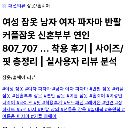
패션의류
잠옷/홈웨어
여성 잠옷 남자 여자 파자마 반팔
커플잠옷 신혼부부 연인
807_707 ... 착용 후기 | 사이즈/
핏 총정리 | 실사용자 리뷰 분석
잠옷/홈웨어 리뷰
#여성 잠옷
#여자 파자마
#남자 여자 파자마
#반팔 잠옷
#커플
잠옷
#신혼부부 잠옷
#연인 잠옷
#여름 잠옷
#홈웨어
#여성언
더웨어
#사이즈
#핏
#착용후기
#도트패턴
#레이온
#인견
#상
하세트
#5부 바지
#반팔 상의
#선물용 잠옷
#실내복
#숙면복
#
여름용 파자마
#커플 홈웨어