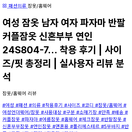
패션의류
잠옷/홈웨어
여성 잠옷 남자 여자 파자마 반팔
커플잠옷 신혼부부 연인
24S804-7... 착용 후기 | 사이
즈/핏 총정리 | 실사용자 리뷰 분
석
잠옷/홈웨어 리뷰
#여성
#패션
#의류
#착용후기
#사이즈
#코디
#잠옷/홈웨어
#
여성언더웨어/잠옷
#사용대상
#구분
#소매기장
#만족
#배송
#
커플잠옷
#파자마
#여름잠옷
#홈웨어
#체크잠옷
#반팔잠옷
#
신혼부부잠옷
#연인잠옷
#면혼용
#폴리에스테르
#5부바지
#반