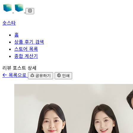
숏스타
홈
상품 후기 검색
스토어 목록
종합 계산기
본문으로 바로가기
리뷰 포스트 상세
목록으로
공유하기
인쇄