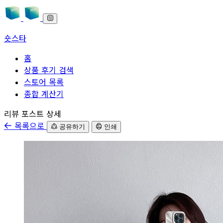
숏스타
홈
상품 후기 검색
스토어 목록
종합 계산기
본문으로 바로가기
리뷰 포스트 상세
목록으로
공유하기
인쇄