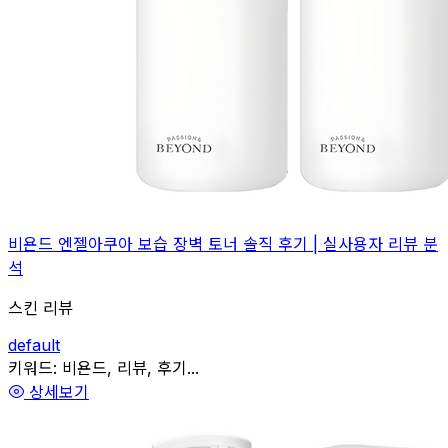
비욘드 엔젤아쿠아 보습 장벽 토너 솔직 후기 | 실사용자 리뷰 분
석
스킨 리뷰
default
관련
키워드:
비욘드, 리뷰, 후기...
상세보기