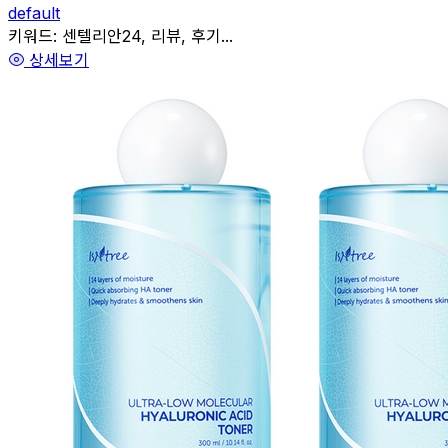
default
관련
키워드:
센텔리안24, 리뷰, 후기...
상세보기