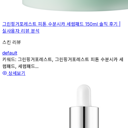
그린핑거포레스트 피톤 수분시카 세럼패드 150ml 솔직 후기 |
실사용자 리뷰 분석
스킨 리뷰
default
관련
키워드:
그린핑거포레스트, 그린핑거포레스트 피톤 수분시카 세
럼패드, 세럼패드...
상세보기