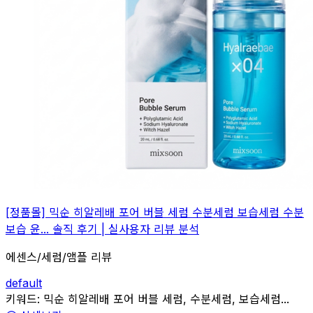
[정품몰] 믹순 히알레배 포어 버블 세럼 수분세럼 보습세럼 수분
보습 윤... 솔직 후기 | 실사용자 리뷰 분석
에센스/세럼/앰플 리뷰
default
관련
키워드:
믹순 히알레배 포어 버블 세럼, 수분세럼, 보습세럼...