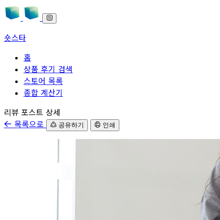
숏스타
홈
상품 후기 검색
스토어 목록
종합 계산기
본문으로 바로가기
리뷰 포스트 상세
목록으로
공유하기
인쇄