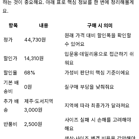
하는 것이 중요해요. 아래 표로 핵심 정보를 한 번에 정리해볼게
요.
항목
내용
구매 시 의미
원래 가격 대비 할인폭을 확인할
정가
44,730원
수 있어요
입문용·데일리용으로 접근하기 쉬
할인가
14,310원
워요
할인율
68%
가성비 판단의 핵심 기준이에요
기본 배
0원
실구매 부담을 낮춰줘요
송비
추가 배
제주·도서지역
지역에 따라 최종가가 달라져요
송
3,000원
사이즈 실패 시 손해를 고려해야
반품비
2,500원
해요
색상·사이즈 변경 비용을 감안해야