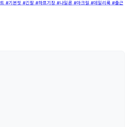
니트
#기본핏
#긴팔
#하프기장
#나일론
#아크릴
#데일리룩
#출근