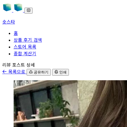
숏스타
홈
상품 후기 검색
스토어 목록
종합 계산기
본문으로 바로가기
리뷰 포스트 상세
목록으로
공유하기
인쇄