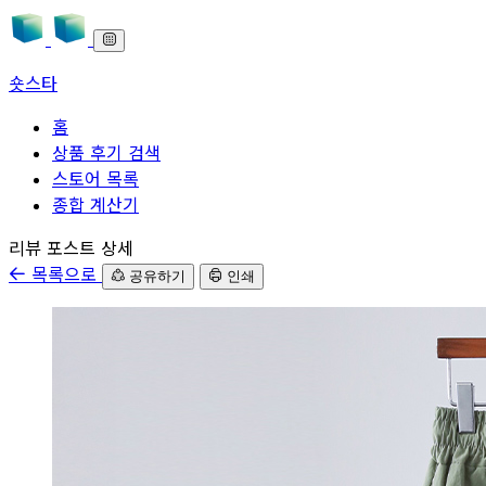
숏스타
홈
상품 후기 검색
스토어 목록
종합 계산기
본문으로 바로가기
리뷰 포스트 상세
목록으로
공유하기
인쇄