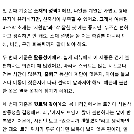
첫 번째 기준은
소재의 성격
이에요. 나일론 계열은 가볍고 형태
유지에 유리하지만, 신축성이 부족할 수 있어요. 그래서 여름철
바스락 소재는 ‘시원함’과 ‘각 잡힌 핏’에는 좋지만, 무조건 편하
다고 생각하면 안 돼요. 소재 설명을 볼 때는 촉감뿐 아니라 탄
성, 비침, 구김 회복력까지 같이 봐야 해요.
두 번째 기준은
활동성
이에요. 실제 리뷰에서 이 제품은 걷기 불
편하다는 의견이 꽤 많았어요. 따라서 스커트는 앉는 시간보다
걷는 시간이 많은지, 출퇴근 동선에 계단이 많은지, 아이를 돌보
거나 이동이 잦은지에 따라 선택이 달라져야 해요. 예쁜데 불편
한 옷은 결국 옷장에 잠기기 쉬워요.
세 번째 기준은
뒷트임 깊이
예요. 롱 H라인에서는 트임이 사실상
활동성을 결정해요. 리뷰에서도 트임이 짧아 불편하다는 말이 반
복됐기 때문에, 사진만 보고 “있으니까 괜찮겠지”라고 생각하면
안 돼요. 트임 위치가 무릎 아래면 보폭이 넓지 않은 편이라, 일