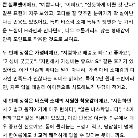
쁜 실루엣
이에요. “예쁩니다”, “이뻐요”, “산뜻하게 이쁠 것 같다”
같은 표현이 자주 보였고, 코디를 잘 맞추면 분위기가 확 살아난
다는 반응도 있었어요. 특히 바스락 소재 특유의 빳빳한 듯 가벼
운 느낌이 H라인과 만나면서, 너무 흐물거리지 않는 형태감이
만족 포인트로 작용한 것으로 보여요.
두 번째 장점은
가성비
예요. “저렴하고 배송도 빠르고 좋아요”,
“가성비 굿굿굿”, “저렴해서 가성비는 좋으네요” 같은 후기가 있
었어요. 이건 단순히 싸다는 말이 아니라, 가격 대비 소재감과 디
자인 만족도가 괜찮다는 의미로 읽혀요. 특히 2만 원대 초반이라
면, 자주 입을 데일리 아이템으로 시도해보기 부담이 적어요.
세 번째 장점은
바스락 소재의 시원한 착용감
이에요. “시원하면
서 가볍고 움직이기에 아주 편하다”, “얇은 바스락입니다”, “소재
편하구요” 같은 리뷰가 있었고, 이런 반응은 여름철 의류에서 매
우 중요한 신호예요. 몸에 들러붙는 느낌이 적고, 답답함이 덜해
서 한여름에도 비교적 쾌적하게 입을 수 있다는 뜻이니까요.