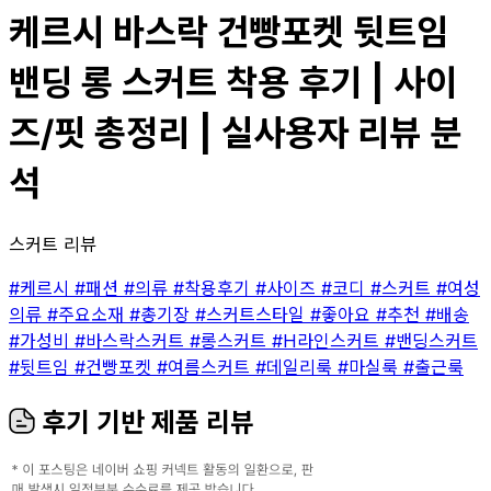
케르시 바스락 건빵포켓 뒷트임
밴딩 롱 스커트 착용 후기 | 사이
즈/핏 총정리 | 실사용자 리뷰 분
석
스커트 리뷰
#케르시
#패션
#의류
#착용후기
#사이즈
#코디
#스커트
#여성
의류
#주요소재
#총기장
#스커트스타일
#좋아요
#추천
#배송
#가성비
#바스락스커트
#롱스커트
#H라인스커트
#밴딩스커트
#뒷트임
#건빵포켓
#여름스커트
#데일리룩
#마실룩
#출근룩
후기 기반 제품 리뷰