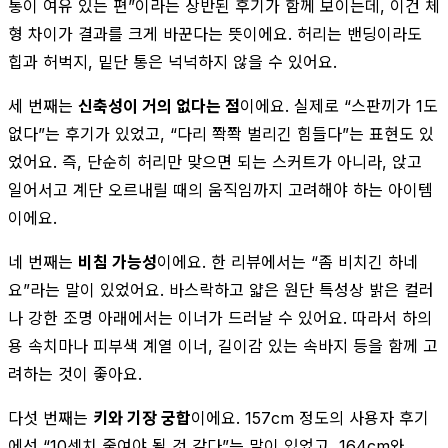
통이 여유 있는 편”이라는 상반된 후기가 함께 보이는데, 이건 체
형 차이가 결과를 크게 바꾼다는 뜻이에요. 허리는 밴딩이라도
힙과 허벅지, 밑단 통은 넉넉하지 않을 수 있어요.
세 번째는
신축성이 거의 없다는 점
이에요. 실제로 “스판끼가 1도
없다”는 후기가 있었고, “다리 쫙쫙 벌리긴 힘들다”는 표현도 있
었어요. 즉, 단순히 허리만 맞으면 되는 스커트가 아니라, 앉고
일어서고 계단 오르내릴 때의 움직임까지 고려해야 하는 아이템
이에요.
네 번째는
비침 가능성
이에요. 한 리뷰에서는 “좀 비치긴 하네
요”라는 말이 있었어요. 바스락하고 얇은 원단 특성상 밝은 컬러
나 강한 조명 아래에서는 이너가 드러날 수 있어요. 따라서 하의
용 속치마나 피부색 계열 이너, 길이감 있는 속바지 등을 함께 고
려하는 것이 좋아요.
다섯 번째는
키와 기장 궁합
이에요. 157cm 정도의 사용자 후기
에선 “10센치 줄여야 될 것 같다”는 말이 있었고, 164cm와