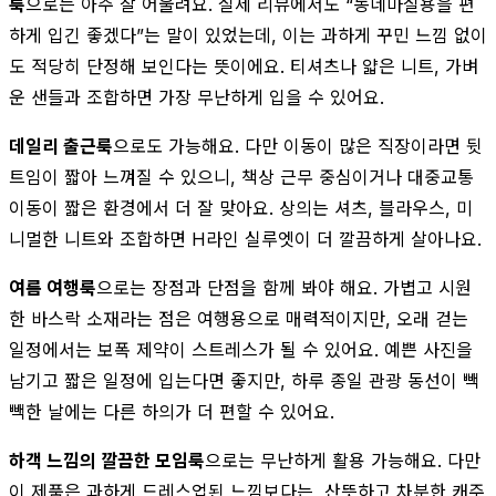
룩
으로는 아주 잘 어울려요. 실제 리뷰에서도 “동네마실용을 편
하게 입긴 좋겠다”는 말이 있었는데, 이는 과하게 꾸민 느낌 없이
도 적당히 단정해 보인다는 뜻이에요. 티셔츠나 얇은 니트, 가벼
운 샌들과 조합하면 가장 무난하게 입을 수 있어요.
데일리 출근룩
으로도 가능해요. 다만 이동이 많은 직장이라면 뒷
트임이 짧아 느껴질 수 있으니, 책상 근무 중심이거나 대중교통
이동이 짧은 환경에서 더 잘 맞아요. 상의는 셔츠, 블라우스, 미
니멀한 니트와 조합하면 H라인 실루엣이 더 깔끔하게 살아나요.
여름 여행룩
으로는 장점과 단점을 함께 봐야 해요. 가볍고 시원
한 바스락 소재라는 점은 여행용으로 매력적이지만, 오래 걷는
일정에서는 보폭 제약이 스트레스가 될 수 있어요. 예쁜 사진을
남기고 짧은 일정에 입는다면 좋지만, 하루 종일 관광 동선이 빽
빽한 날에는 다른 하의가 더 편할 수 있어요.
하객 느낌의 깔끔한 모임룩
으로는 무난하게 활용 가능해요. 다만
이 제품은 과하게 드레스업된 느낌보다는, 산뜻하고 차분한 캐주