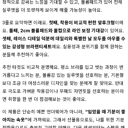
정적으로 감싸는 느낌을 기대할 수 있고, 볼륨패드가 있어 전체
실루엣을 더 또렷하게 보이게 해줄 가능성이 높아요.
3줄로 요약하면 이래요.
첫째, 착용이 비교적 편한 앞후크형
이에
요.
둘째, 2cm 볼륨패드와 풀컵으로 라인 보정 기대감
이 있어요.
셋째, 레이스 디테일 덕분에 데일리와 특별한 날 모두를 아우를 수
있는 감성형 브라팬티세트
예요. 실용성과 분위기를 함께 원하는
분들께 추천하기 좋아요.
추천 타겟도 비교적 분명해요. 평소 브라를 입고 벗는 과정이 번
거롭다고 느끼는 분, 볼륨감 있는 실루엣을 선호하는 분, 기본형
보다 조금 더 여성스러운 디자인을 찾는 분에게 잘 맞아요. 반대
로 극도로 가벼운 착용감이나 무패드 자연핏을 선호하는 분이라
면 취향을 한 번 더 점검해보는 것이 좋아요.
이 제품은 단순히 예쁜 언더웨어가 아니라,
“입었을 때 기분이 좋
아지는 속옷”
에 가까워요. 그래서 선물용으로도, 나를 위한 기분
전환용으로도 충분히 고려할 만해요. 다음 섹션부터는 스펙을 해