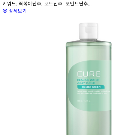
관련
키워드:
떡볶이단추, 코트단추, 포인트단추...
상세보기