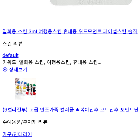
일회용 스킨 3ml 여행용스킨 휴대용 위드모먼트 페이셜스킨 솔직 
스킨 리뷰
default
관련
키워드:
일회용 스킨, 여행용스킨, 휴대용 스킨...
상세보기
(9컬러전부) 고급 인조가죽 컬러풀 떡볶이단추 코트단추 포인트단추 (
수예용품/부자재 리뷰
가구/인테리어