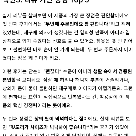
실제 리뷰를 살펴보면 이 제품의 가장 큰 장점은
편안함
이에요.
첫 번째 후기에서는 “
두번째 주문인데요 참 편합니다
”라고 적혀
있었는데, 재구매 의사가 생겼다는 건 일회성 만족이 아니라 일
상적으로 입기 좋았다는 신호로 볼 수 있어요. 잠옷은 몇 번 입어
보고 불편하면 바로 손이 안 가게 되는데, 두 번째 주문까지 이어
졌다는 점은 꽤 의미가 커요.
이런 후기는 단순히 “괜찮다” 수준이 아니라
생활 속에서 검증된
편안함
을 보여줘요. 잠잘 때 허리나 허벅지 부분이 거슬리거나,
상의가 몸에 붙어 불편하면 재구매로 이어지기 어렵거든요. 그런
데 편하다는 표현이 직접적으로 반복됐다는 건, 착용감이 이 제
품의 핵심 경쟁력이라는 뜻이에요.
두 번째 장점은
상의 핏이 넉넉하다는 점
이에요. 실제 리뷰를 보
면 “
윗도리가 사이즈가 넉넉하이 좋습니다
”라는 후기가 있었어
요. 상의가 조이지 않고 여유 있게 떨어지면, 집에서 활동할 때