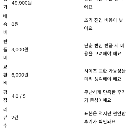
49,900원
가
에요
배
초기 진입 비용이 낮
송
0원
아요
비
반
단순 변심 반품 시 비
품
3,000원
용을 고려해야 해요
비
교
사이즈 교환 가능성을
환
6,000원
미리 생각해야 해요
비
평
무난하게 만족한 후기
4.0 / 5
점
가 중심이에요
리
표본은 적지만 편안함
뷰
2건
후기가 확인돼요
수