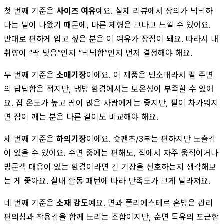
첫 번째 기준은
사이즈 여유
예요. 실제 리뷰에서 상의가 넉넉하
다는 말이 나왔기 때문에, 마른 체형은 크다고 느낄 수 있어요.
반대로 편하게 입고 싶은 분은 이 여유가 장점이 돼요. 따라서 내
취향이 “딱 맞음”인지 “넉넉함”인지 먼저 결정해야 해요.
두 번째 기준은
소매기장
이에요. 이 제품은 민소매라서 팔 주변
의 답답함은 적지만, 냉방 환경에서는 보온성이 부족할 수 있어
요. 집 온도가 높고 땀이 많은 사람에게는 좋지만, 팔이 차가워지
면 잠이 깨는 분은 다른 길이도 비교해야 해요.
세 번째 기준은
하의기장
이에요. 숏팬츠/3부는 편하지만 노출감
이 있을 수 있어요. 수면 중에는 편해도, 집에서 자주 움직이거나
방문객 대응이 있는 환경이라면 긴 기장을 선호하는지 생각해보
는 게 좋아요. 실내 활동 패턴에 따라 만족도가 크게 달라져요.
네 번째 기준은
소재 감도
예요. 면과 폴리에스테르 혼방은 관리
편의성과 착용감을 함께 노리는 조합이지만, 순면 특유의 포근함