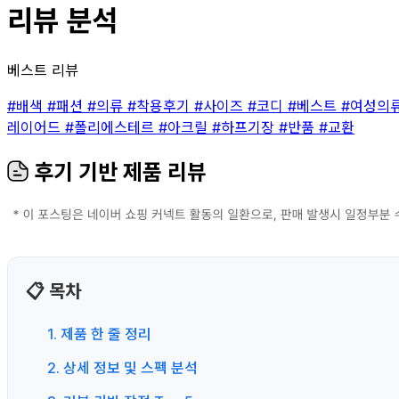
리뷰 분석
베스트 리뷰
#배색
#패션
#의류
#착용후기
#사이즈
#코디
#베스트
#여성의
레이어드
#폴리에스테르
#아크릴
#하프기장
#반품
#교환
후기 기반 제품 리뷰
📋 목차
1. 제품 한 줄 정리
2. 상세 정보 및 스펙 분석