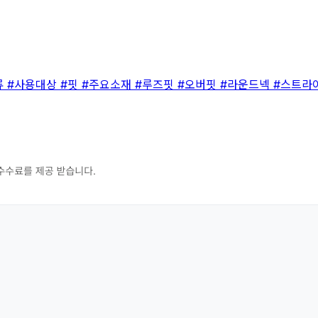
류
#사용대상
#핏
#주요소재
#루즈핏
#오버핏
#라운드넥
#스트라