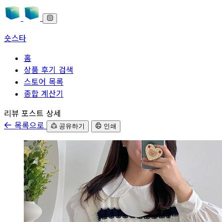
숏스타
홈
상품 후기 검색
스토어 목록
종합 계산기
본문으로 바로가기
리뷰 포스트 상세
목록으로
공유하기
인쇄