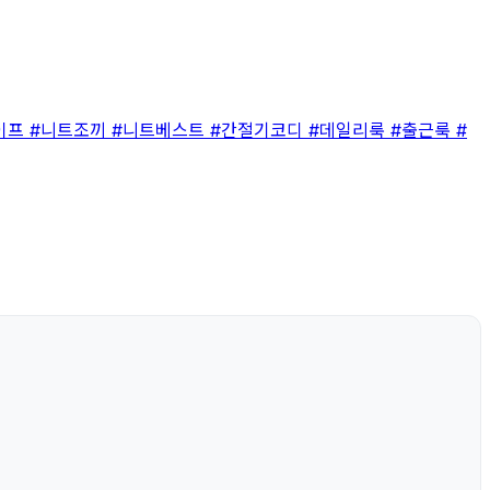
이프
#니트조끼
#니트베스트
#간절기코디
#데일리룩
#출근룩
#