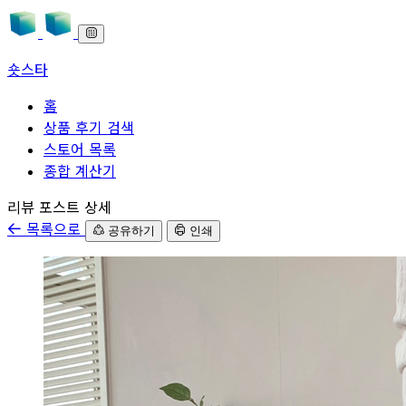
숏스타
홈
상품 후기 검색
스토어 목록
종합 계산기
본문으로 바로가기
리뷰 포스트 상세
목록으로
공유하기
인쇄