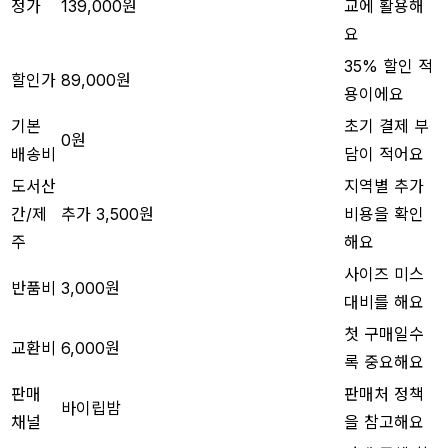
정가
139,000원
교에 활용해
요
35% 할인 적
할인가
89,000원
용이에요
기본
초기 결제 부
0원
배송비
담이 적어요
도서산
지역별 추가
간/제
추가 3,500원
비용을 확인
주
해요
사이즈 미스
반품비
3,000원
대비를 해요
첫 구매일수
교환비
6,000원
록 중요해요
판매
판매처 정책
바이립밤
채널
을 참고해요