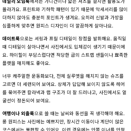
데일리 모임룩
에서는 가디건이나 얇은 셔츠를 걸치면 활용도가
올라가요. 프린트와 기하학 패턴이 있기 때문에 악세서리를 많이
더하지 않아도 충분히 포인트가 생겨요. 오히려 신발과 가방을
심플하게 맞추면 원피스 디자인이 더 깔끔하게 살아나요.
데이트룩
으로는 셔링과 프릴 디테일이 장점을 발휘해요. 움직일
때 디테일이 살아나면서 사진에서도 입체감이 생기기 때문이에
요. 하이힐이 부담스럽다면 적당한 굽의 스트랩 샌들이나 뾰족한
플랫을 매치해도 좋아요.
너무 캐주얼한 운동화보다, 전체 실루엣을 해치지 않는 슈즈를
고르면 더 세련되어 보여요. 상체가 답답해 보이지 않도록 헤어
를 묶어주면 칼라넥과 랩 구조가 더 잘 드러나고, 사진에서도 얼
굴선이 정돈되어 보여요.
여행이나 외출룩
으로 쓸 때는 날씨와 동선을 꼭 생각해야 해요.
롱 원피스는 사진에는 예쁘지만, 장시간 이동이나 계단이 많은
코스에서는 불편할 수 있어요. 이런 경우에는 안쪽 이너를 안정