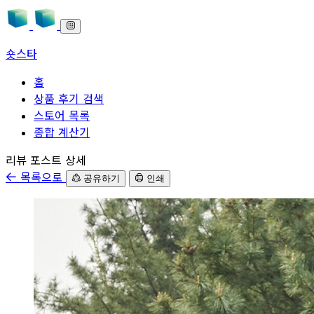
숏스타
홈
상품 후기 검색
스토어 목록
종합 계산기
본문으로 바로가기
리뷰 포스트 상세
목록으로
공유하기
인쇄