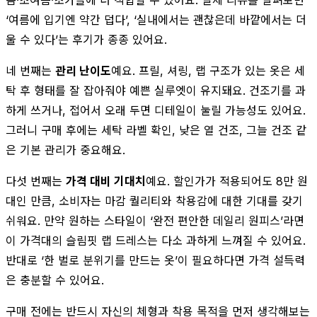
봄·초여름·초가을에 더 적합할 수 있어요. 실제 리뷰를 살펴보면
‘여름에 입기엔 약간 덥다’, ‘실내에서는 괜찮은데 바깥에서는 더
울 수 있다’는 후기가 종종 있어요.
네 번째는
관리 난이도
예요. 프릴, 셔링, 랩 구조가 있는 옷은 세
탁 후 형태를 잘 잡아줘야 예쁜 실루엣이 유지돼요. 건조기를 과
하게 쓰거나, 접어서 오래 두면 디테일이 눌릴 가능성도 있어요.
그러니 구매 후에는 세탁 라벨 확인, 낮은 열 건조, 그늘 건조 같
은 기본 관리가 중요해요.
다섯 번째는
가격 대비 기대치
예요. 할인가가 적용되어도 8만 원
대인 만큼, 소비자는 마감 퀄리티와 착용감에 대한 기대를 갖기
쉬워요. 만약 원하는 스타일이 ‘완전 편안한 데일리 원피스’라면
이 가격대의 슬림핏 랩 드레스는 다소 과하게 느껴질 수 있어요.
반대로 ‘한 벌로 분위기를 만드는 옷’이 필요하다면 가격 설득력
은 충분할 수 있어요.
구매 전에는 반드시 자신의 체형과 착용 목적을 먼저 생각해보는