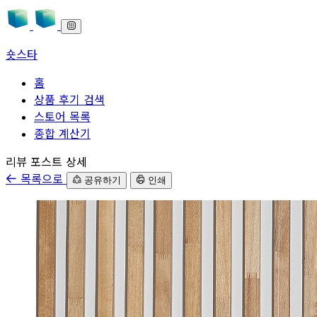
숏스타
홈
상품 후기 검색
스토어 목록
종합 계산기
본문으로 바로가기
리뷰 포스트 상세
목록으로
공유하기
인쇄