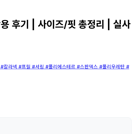
착용 후기 | 사이즈/핏 총정리 | 실사
스
#칼라넥
#프릴
#셔링
#폴리에스테르
#스판덱스
#폴리우레탄
#