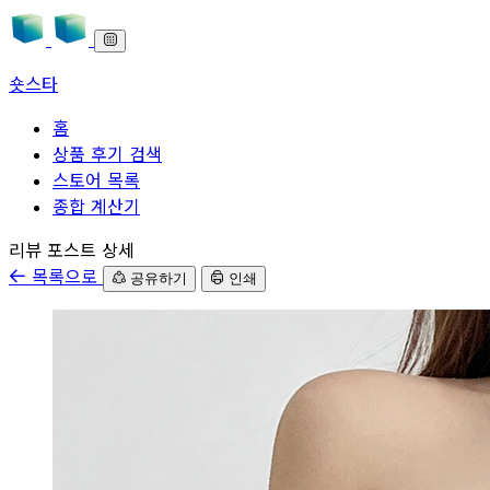
숏스타
홈
상품 후기 검색
스토어 목록
종합 계산기
본문으로 바로가기
리뷰 포스트 상세
목록으로
공유하기
인쇄