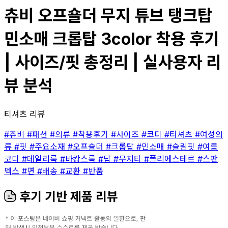
츄비 오프숄더 무지 튜브 탱크탑
민소매 크롭탑 3color 착용 후기
| 사이즈/핏 총정리 | 실사용자 리
뷰 분석
티셔츠 리뷰
#츄비
#패션
#의류
#착용후기
#사이즈
#코디
#티셔츠
#여성의
류
#핏
#주요소재
#오프숄더
#크롭탑
#민소매
#슬림핏
#여름
코디
#데일리룩
#바캉스룩
#탑
#무지티
#폴리에스테르
#스판
덱스
#면
#배송
#교환
#반품
후기 기반 제품 리뷰