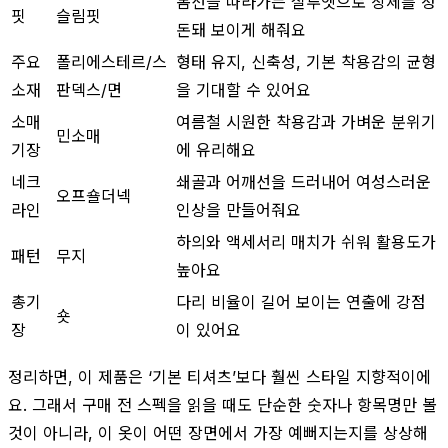
몸선을 따라가는 실루엣으로 상체를 정
핏
슬림핏
돈돼 보이게 해줘요
주요
폴리에스테르/스
형태 유지, 신축성, 기본 착용감의 균형
소재
판덱스/면
을 기대할 수 있어요
소매
여름철 시원한 착용감과 가벼운 분위기
민소매
기장
에 유리해요
네크
쇄골과 어깨선을 드러내어 여성스러운
오프숄더넥
라인
인상을 만들어줘요
하의와 액세서리 매치가 쉬워 활용도가
패턴
무지
높아요
총기
다리 비율이 길어 보이는 연출에 강점
숏
장
이 있어요
정리하면, 이 제품은 ‘기본 티셔츠’보다 훨씬 스타일 지향적이에
요. 그래서 구매 전 스펙을 읽을 때도 단순한 숫자나 항목명만 볼
것이 아니라, 이 옷이 어떤 장면에서 가장 예뻐지는지를 상상해