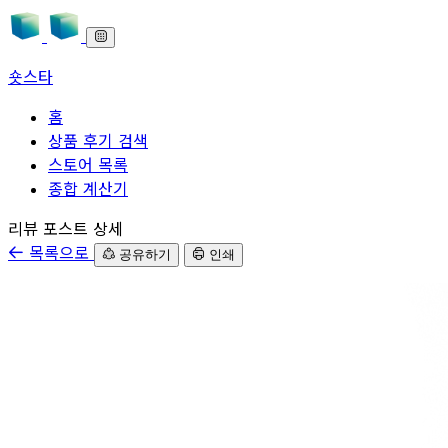
숏스타
홈
상품 후기 검색
스토어 목록
종합 계산기
본문으로 바로가기
리뷰 포스트 상세
목록으로
공유하기
인쇄