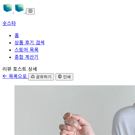
숏스타
홈
상품 후기 검색
스토어 목록
종합 계산기
본문으로 바로가기
리뷰 포스트 상세
목록으로
공유하기
인쇄