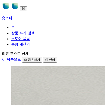
숏스타
홈
상품 후기 검색
스토어 목록
종합 계산기
본문으로 바로가기
리뷰 포스트 상세
목록으로
공유하기
인쇄