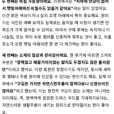
두 번째는 비침 가능성이에요.
리뷰에서는
“치마에 안감이 없어
서 햇빛아래에선 비칠수도 있을거 같아요”
라는 말이 있었어요.
이건 밝은 색상이거나 실외 조명 아래에서 특히 중요해요. 원피
스는 사진상 예뻐 보여도 실제로는 움직일 때 비침이 생기면 만
족도가 크게 떨어질 수 있어요. 따라서 구매 후에는 속치마나 이
너슬립, 또는 하의 속옷 컬러를 신중하게 맞추는 것이 좋고, 외출
장소가 강한 햇빛 아래라면 한 번 더 체크하는 편이 좋아요.
세 번째는 소재의 질감과 관리감이에요.
한 후기에 따르면 스커트
부분은
“광택없고 매끌거리지않는 얇지도 두껍지도 않은 폴리원
단”
이라고 했어요. 이런 표현은 장점이기도 하지만, 동시에 세탁
후 형태나 주름 관리에 민감할 수 있다는 뜻이기도 해요. 실제 리
뷰에서
“구김은 가지만 자연스런주름이 잡히다보니 신경쓰이진
않아요”
라고 했는데, 이는 완전히 구김이 없는 소재는 아니라는
의미예요. 즉, 완벽하게 깔끔한 드레스 무드를 기대하기보다는,
자연스러운 생활주름이 생기는 원피스로 받아들이는 편이 좋아
요.