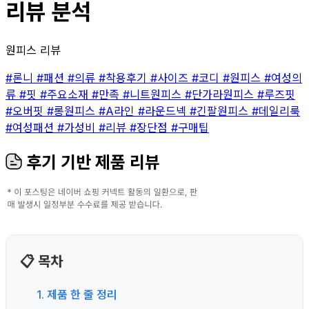
리뷰 분석
원피스 리뷰
#론니
#패션
#의류
#착용후기
#사이즈
#코디
#원피스
#여성의
류
#핏
#주요소재
#만족
#니트원피스
#단가라원피스
#루즈핏
#오버핏
#롱원피스
#A라인
#라운드넥
#긴팔원피스
#데일리룩
#여성패션
#가성비
#리뷰
#장단점
#구매팁
후기 기반 제품 리뷰
📋 목차
1. 제품 한 줄 정리