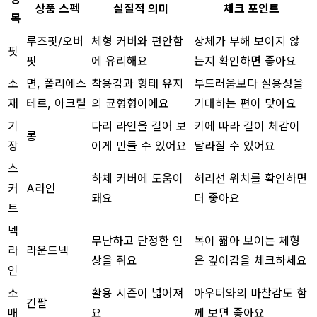
상품 스펙
실질적 의미
체크 포인트
목
루즈핏/오버
체형 커버와 편안함
상체가 부해 보이지 않
핏
핏
에 유리해요
는지 확인하면 좋아요
소
면, 폴리에스
착용감과 형태 유지
부드러움보다 실용성을
재
테르, 아크릴
의 균형형이에요
기대하는 편이 맞아요
기
다리 라인을 길어 보
키에 따라 길이 체감이
롱
장
이게 만들 수 있어요
달라질 수 있어요
스
하체 커버에 도움이
허리선 위치를 확인하면
커
A라인
돼요
더 좋아요
트
넥
무난하고 단정한 인
목이 짧아 보이는 체형
라
라운드넥
상을 줘요
은 깊이감을 체크하세요
인
소
활용 시즌이 넓어져
아우터와의 마찰감도 함
긴팔
매
요
께 보면 좋아요