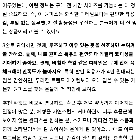
어두었는데, 이런 정보는 구매 전 체감 사이즈를 가늠하는 데 정
말 중요해요. 즉, 이 원피스는 화려한 디테일보다는
편안한 착용
감, 부담 없는 실루엣, 계절 활용성
을 우선하는 분들에게 더 잘 맞
는 상품이라고 볼 수 있어요.
3줄로 요약하면 첫째,
루즈하고 여유 있는 핏을 선호하면 눈여겨
볼 만해요.
둘째,
니트 원피스 특유의 편안함과 데일리 코디성을
기대하기 좋아요.
셋째,
비침과 촉감 같은 디테일은 구매 전에 꼭
체크해야 만족도가 높아져요.
특히 할인 적용가가 4만 원대라는
점을 감안하면, 무리한 트렌드 아이템보다 오래 입을 수 있는 기
본형 원피스를 찾는 분들께 더 적합해 보여요.
추천 타겟도 비교적 분명해요. 출근 후 저녁 약속까지 이어지는
일정이 많은 분, 체형을 자연스럽게 커버하면서 너무 후줄근해
보이지 않는 원피스를 원하는 분, 스카프나 가디건 같은 소품과
함께 스타일링하는 걸 좋아하는 분에게 잘 맞아요. 반대로 아주
부드러운 촉감의 고급 니트나, 안감이 완전히 갖춰진 촘촘한 원