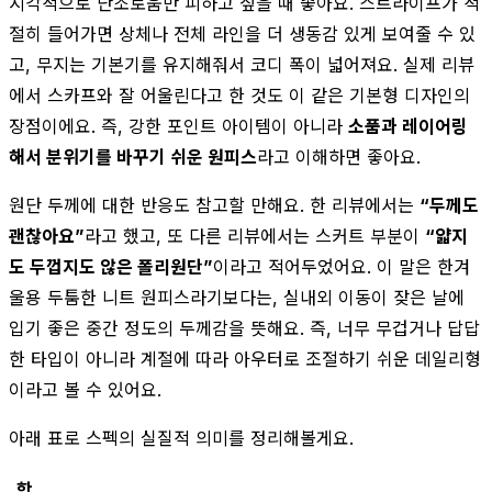
시각적으로 단조로움만 피하고 싶을 때 좋아요. 스트라이프가 적
절히 들어가면 상체나 전체 라인을 더 생동감 있게 보여줄 수 있
고, 무지는 기본기를 유지해줘서 코디 폭이 넓어져요. 실제 리뷰
에서 스카프와 잘 어울린다고 한 것도 이 같은 기본형 디자인의
장점이에요. 즉, 강한 포인트 아이템이 아니라
소품과 레이어링
해서 분위기를 바꾸기 쉬운 원피스
라고 이해하면 좋아요.
원단 두께에 대한 반응도 참고할 만해요. 한 리뷰에서는
“두께도
괜찮아요”
라고 했고, 또 다른 리뷰에서는 스커트 부분이
“얇지
도 두껍지도 않은 폴리원단”
이라고 적어두었어요. 이 말은 한겨
울용 두툼한 니트 원피스라기보다는, 실내외 이동이 잦은 날에
입기 좋은 중간 정도의 두께감을 뜻해요. 즉, 너무 무겁거나 답답
한 타입이 아니라 계절에 따라 아우터로 조절하기 쉬운 데일리형
이라고 볼 수 있어요.
아래 표로 스펙의 실질적 의미를 정리해볼게요.
항