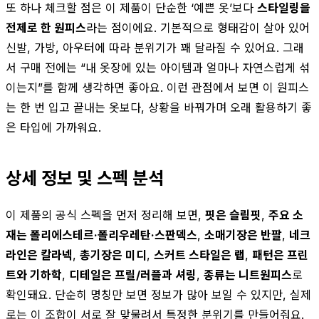
또 하나 체크할 점은 이 제품이 단순한 ‘예쁜 옷’보다
스타일링을
전제로 한 원피스
라는 점이에요. 기본적으로 형태감이 살아 있어
신발, 가방, 아우터에 따라 분위기가 꽤 달라질 수 있어요. 그래
서 구매 전에는 “내 옷장에 있는 아이템과 얼마나 자연스럽게 섞
이는지”를 함께 생각하면 좋아요. 이런 관점에서 보면 이 원피스
는 한 번 입고 끝내는 옷보다, 상황을 바꿔가며 오래 활용하기 좋
은 타입에 가까워요.
상세 정보 및 스펙 분석
이 제품의 공식 스펙을 먼저 정리해 보면,
핏은 슬림핏
,
주요 소
재는 폴리에스테르·폴리우레탄·스판덱스
,
소매기장은 반팔
,
네크
라인은 칼라넥
,
총기장은 미디
,
스커트 스타일은 랩
,
패턴은 프린
트와 기하학
,
디테일은 프릴/러플과 셔링
,
종류는 니트원피스
로
확인돼요. 단순히 명칭만 보면 정보가 많아 보일 수 있지만, 실제
로는 이 조합이 서로 잘 맞물려서 특정한 분위기를 만들어줘요.