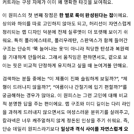
커트라는 구성 자체가 이미 꽤 명확한 타깃을 보여줘요.
이 원피스의 첫 번째 장점은
한 벌로 룩이 완성된다는 점
이에요.
상의와 하의를 따로 고민하지 않아도 되고, 허리선이 자연스럽게
정리되는 랩 디자인 덕분에 전체 실루엣이 더 또렷해 보이기 쉬
워요. 특히 폴리에스테르, 폴리우레탄, 스판덱스가 함께 들어간
구조는 단순히 ‘쭉 늘어나는 옷’이 아니라 적당한 탄성과 복원력
을 기대하게 만들어요. 그래서 움직임은 편하면서도, 겉으로 보
이는 핏은 비교적 단정하게 유지하고 싶을 때 눈여겨볼 만해요.
검색하는 분들 중에는 “이 제품이 진짜 슬림하게 보일까?”, “체
형이 드러나지 않을까?”, “여름이나 간절기에 입기 편할까?”를
궁금해하는 경우가 많아요. 이 원피스는 그런 고민에 대해 비교
적 분명한 답을 주는 편이에요. 랩 구조와 미디 길이는 다리 라인
을 과하게 드러내지 않으면서도 여성스러운 분위기를 살려주고,
칼라넥은 너무 캐주얼하지 않게 정돈된 인상을 주기 쉬워요. 즉,
단순 데일리 원피스라기보다
일상과 격식 사이를 자연스럽게 오