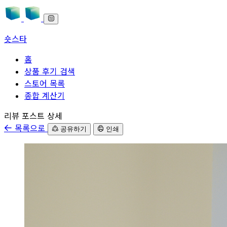
숏스타
홈
상품 후기 검색
스토어 목록
종합 계산기
본문으로 바로가기
리뷰 포스트 상세
목록으로
공유하기
인쇄