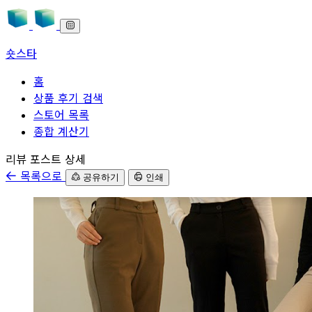
숏스타
홈
상품 후기 검색
스토어 목록
종합 계산기
본문으로 바로가기
리뷰 포스트 상세
목록으로
공유하기
인쇄