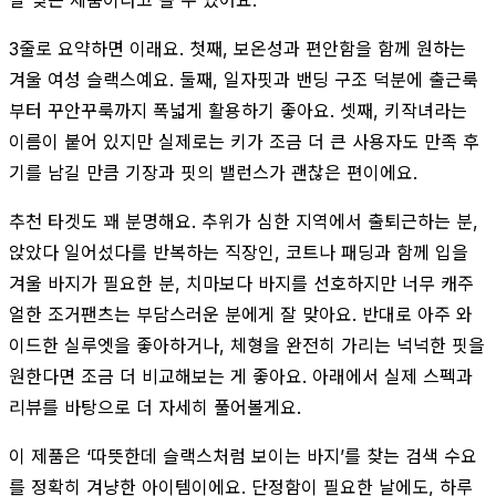
3줄로 요약하면 이래요. 첫째, 보온성과 편안함을 함께 원하는
겨울 여성 슬랙스예요. 둘째, 일자핏과 밴딩 구조 덕분에 출근룩
부터 꾸안꾸룩까지 폭넓게 활용하기 좋아요. 셋째, 키작녀라는
이름이 붙어 있지만 실제로는 키가 조금 더 큰 사용자도 만족 후
기를 남길 만큼 기장과 핏의 밸런스가 괜찮은 편이에요.
추천 타겟도 꽤 분명해요. 추위가 심한 지역에서 출퇴근하는 분,
앉았다 일어섰다를 반복하는 직장인, 코트나 패딩과 함께 입을
겨울 바지가 필요한 분, 치마보다 바지를 선호하지만 너무 캐주
얼한 조거팬츠는 부담스러운 분에게 잘 맞아요. 반대로 아주 와
이드한 실루엣을 좋아하거나, 체형을 완전히 가리는 넉넉한 핏을
원한다면 조금 더 비교해보는 게 좋아요. 아래에서 실제 스펙과
리뷰를 바탕으로 더 자세히 풀어볼게요.
이 제품은 ‘따뜻한데 슬랙스처럼 보이는 바지’를 찾는 검색 수요
를 정확히 겨냥한 아이템이에요. 단정함이 필요한 날에도, 하루