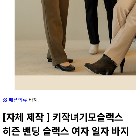
패션의류
바지
[자체 제작 ] 키작녀기모슬랙스
히즌 밴딩 슬랙스 여자 일자 바지