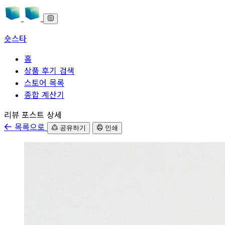
숏스타
홈
상품 후기 검색
스토어 목록
종합 계산기
본문으로 바로가기
리뷰 포스트 상세
목록으로
공유하기
인쇄