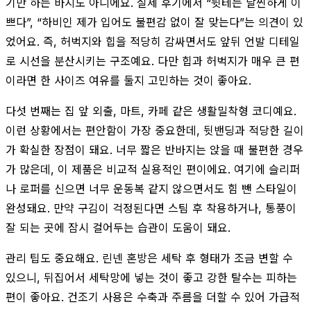
기만 하는 바지도 아니에요. 실제 후기에서 “뒷테는 날씬하게 이
쁘다”, “하비인 제가 입어도 불편감 없이 잘 맞는다”는 의견이 있
었어요. 즉, 허벅지와 힙을 적당히 감싸면서도 앞뒤 언발 디테일
로 시선을 분산시키는 구조예요. 다만 힙과 허벅지가 매우 큰 편
이라면 한 사이즈 여유를 둘지 고민하는 것이 좋아요.
다섯 번째는 집 앞 외출, 마트, 카페 같은 생활밀착형 코디예요.
이런 상황에서는 편안함이 가장 중요한데, 뒷밴딩과 적당한 길이
가 확실한 장점이 돼요. 너무 짧은 반바지는 앉을 때 불편한 경우
가 많은데, 이 제품은 비교적 실용적인 편이에요. 여기에 슬리퍼
나 로퍼를 신으면 너무 운동복 같지 않으면서도 힘 뺀 스타일이
완성돼요. 만약 구김이 걱정된다면 스팀 후 착용하거나, 통풍이
잘 되는 곳에 잠시 걸어두는 습관이 도움이 돼요.
관리 팁도 중요해요. 린넨 혼방은 세탁 후 형태가 조금 변할 수
있으니, 뒤집어서 세탁망에 넣는 것이 좋고 강한 탈수는 피하는
편이 좋아요. 건조기 사용은 수축과 주름을 더할 수 있어 가급적