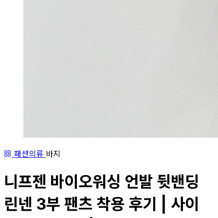
패션의류
바지
니프젠 바이오워싱 언발 뒷밴딩
린넨 3부 팬츠 착용 후기 | 사이