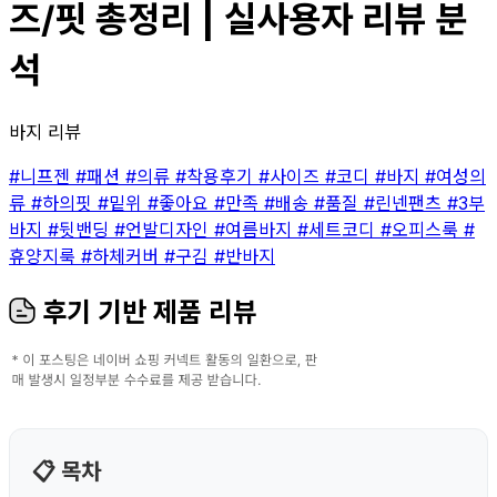
즈/핏 총정리 | 실사용자 리뷰 분
석
바지 리뷰
#니프젠
#패션
#의류
#착용후기
#사이즈
#코디
#바지
#여성의
류
#하의핏
#밑위
#좋아요
#만족
#배송
#품질
#린넨팬츠
#3부
바지
#뒷밴딩
#언발디자인
#여름바지
#세트코디
#오피스룩
#
휴양지룩
#하체커버
#구김
#반바지
후기 기반 제품 리뷰
📋 목차