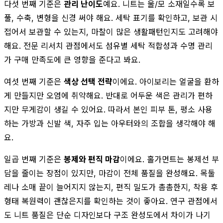
다섯 번째 기준은
관리 난이도
예요. 니트는 울/모 소재일수록 보
풀, 수축, 변형을 신경 써야 해요. 세탁 표기를 확인하고, 보관 시
접어서 보관할 수 있는지, 마찰이 많은 생활패턴인지도 고려해야
해요. 전문 리서치 관점에서도 섬유별 세탁 적합성과 수명 관리
가 구매 만족도에 큰 영향을 준다고 봐요.
여섯 번째 기준은
색상 선택 전략
이에요. 아이보리는 얼굴을 환하
게 만들지만 오염에 취약해요. 반대로 어두운 색은 관리가 편하
지만 무게감이 생길 수 있어요. 따라서 본인 피부 톤, 평소 사용
하는 가방과 신발 색, 자주 입는 아우터와의 조합을 생각해야 해
요.
일곱 번째 기준은
봉제와 편직 마감
이에요. 홀가먼트는 봉제선 부
담을 줄이는 장점이 있지만, 마감이 전체 품질을 완성해요. 목둘
레나 소매 끝이 늘어지지 않는지, 편직 밀도가 촘촘한지, 착용 후
형태 복원력이 괜찮은지를 확인하는 것이 좋아요. 연구 관점에서
도 니트 품질은 단순 디자인보다 구조 완성도에서 차이가 나기