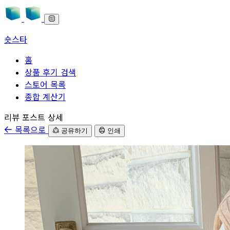
숏스타
홈
상품 후기 검색
스토어 목록
종합 계산기
본문으로 바로가기
리뷰 포스트 상세
목록으로
공유하기
인쇄