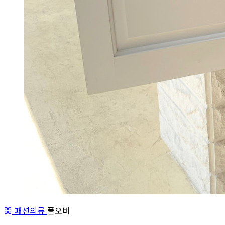
패션의류
풀오버