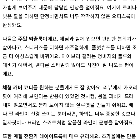
가볍게 보여주기 때문에 답답한 인상을 덜어줘요. 여기에 로퍼나
낮은 힐을 더하면 단정하면서도 너무 딱딱하지 않은 오피스룩이
완성돼요.
다음은
주말 외출룩
이에요. 데님과 함께 입으면 편안한 분위기가
살아나고, 스니커즈를 더하면 캐주얼하게, 플랫슈즈를 더하면 조
금 더 여성스럽게 바뀌어요. 아이보리 컬러는 청바지의 블루와
대비가 예뻐서, 별다른 스타일링 없이도 사진이 잘 나오는 편이
에요.
체형 커버 코디
를 원하는 분들에게도 잘 맞아요. 리뷰에서 가오리
핏이 여리해 보인다는 반응이 있었던 것처럼, 몸을 과하게 드러
내지 않으면서도 둔해 보이지 않는 실루엣을 만들기 쉬워요. 배
나 팔 라인이 신경 쓰이는 분이라면, 하의는 너무 풍성한 것보다
일자핏이나 H라인 스커트처럼 깔끔한 라인이 균형을 잡아줘요.
또한
계절 전환기 레이어드룩
에 매우 유리해요. 초가을에는 단품