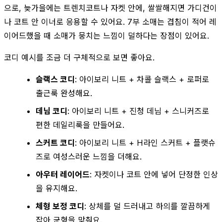
으로, 늦가을에는 트렌치코트나 자켓 안에, 쌀쌀해지면 가디건이
나 코트 안 이너로 응용할 수 있어요. 7부 소매는 겹침이 적어 레
이어드했을 때 소매가 뭉치는 느낌이 덜하다는 장점이 있어요.
코디 예시를 조금 더 구체적으로 보면 좋아요.
슬랙스 코디
: 아이보리 니트 + 차콜 슬랙스 + 로퍼로
출근룩 완성해요.
데님 코디
: 아이보리 니트 + 진청 데님 + 스니커즈로
편한 데일리룩을 만들어요.
스커트 코디
: 아이보리 니트 + H라인 스커트 + 플랫슈
즈로 여성스러운 느낌을 더해요.
아우터 레이어드
: 자켓이나 코트 안에 넣어 단정한 인상
을 유지해요.
체형 보정 코디
: 상체를 덜 드러내고 하의를 깔끔하게
잡아 균형을 맞춰요.