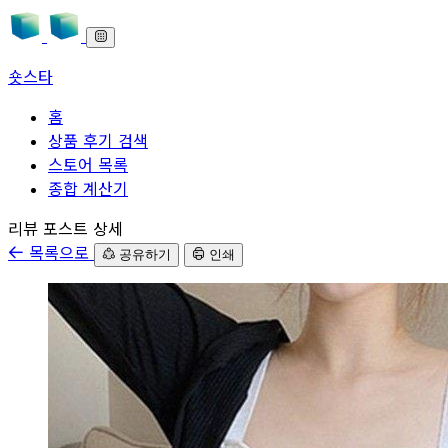
숏스타
홈
상품 후기 검색
스토어 목록
종합 계산기
본문으로 바로가기
리뷰 포스트 상세
목록으로
공유하기
인쇄