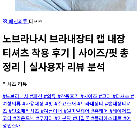
패션의류
티셔츠
노브라나시 브라내장티 캡 내장
티셔츠 착용 후기 | 사이즈/핏 총
정리 | 실사용자 리뷰 분석
티셔츠 리뷰
#노브라나시
#패션
#의류
#착용후기
#사이즈
#코디
#티셔츠
#
여성의류
#사용대상
#핏
#주요소재
#브라내장티
#캡내장티셔
츠
#민소매티셔츠
#여름이너
#원마일웨어
#홈웨어
#레이어드
코디
#라운드넥
#무지티
#기본핏
#나일론
#폴리에스테르
#여
성민소매