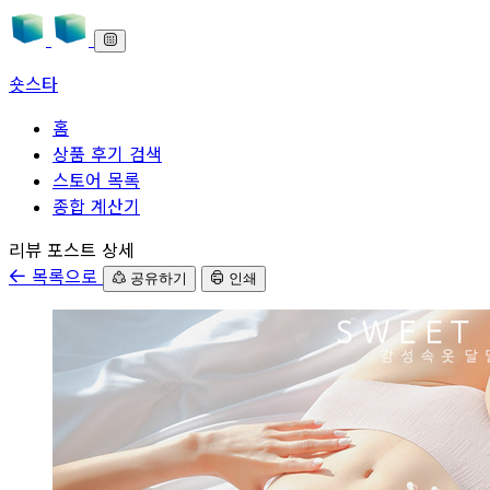
숏스타
홈
상품 후기 검색
스토어 목록
종합 계산기
본문으로 바로가기
리뷰 포스트 상세
목록으로
공유하기
인쇄