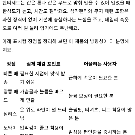
팬티세트는 같은 톤과 같은 무드로 맞춰 입을 수 있어 입었을 때
완성도가 높고, 시간도 절약돼요. 삼각팬티와 무지 패턴 조합은
과한 장식이 없어 기본에 충실하다는 느낌을 주고, 데일리 속옷
으로 여러 벌 돌려 입기에도 무난해요.
아래 표처럼 장점을 정리해 보면 이 제품의 방향성이 더 분명해
져요.
장점
실제 체감 포인트
어울리는 사용자
빠른 배
필요한 시점에 맞춰 받
급하게 속옷이 필요한 분
송
기 쉬움
왕뽕 패
가슴골과 볼륨을 빠르
볼륨 보정이 필요한 분
드
게 연출
옷 위로 라인이 덜 드러
슬림핏, 티셔츠, 니트 착용이 많
심리스
남
은 분
노와이
압박감이 줄고 착용이
일상용 편안함을 중시하는 분