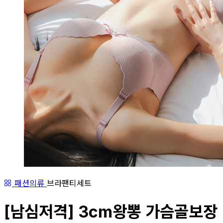
패션의류
브라팬티세트
[남심저격] 3cm왕뽕 가슴골보장