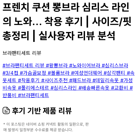
프렌치 쿠션 뽕브라 심리스 라인
의 노와... 착용 후기 | 사이즈/핏
총정리 | 실사용자 리뷰 분석
브라팬티세트 리뷰
#브라팬티세트 리뷰
#왕뽕브라
#노와이어브라
#심리스브라
#3/4컵
#가슴골보정
#볼륨브라
#여성언더웨어
#삼각팬티
#속
옷세트
#착용후기
#사이즈추천
#패드브라
#데일리속옷
#가성
비속옷
#폴리에스테르
#심리스라인
#배송빠른속옷
#교환비
#
반품비
#브라팬티세트
후기 기반 제품 리뷰