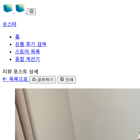
숏스타
홈
상품 후기 검색
스토어 목록
종합 계산기
본문으로 바로가기
리뷰 포스트 상세
목록으로
공유하기
인쇄