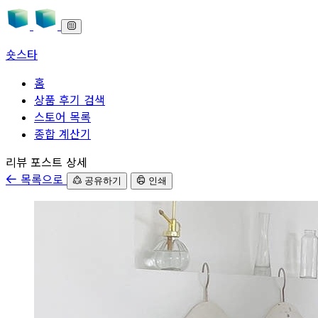
숏스타
홈
상품 후기 검색
스토어 목록
종합 계산기
본문으로 바로가기
리뷰 포스트 상세
목록으로
공유하기
인쇄