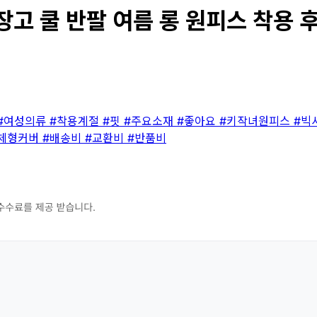
 쿨 반팔 여름 롱 원피스 착용 후기
#여성의류
#착용계절
#핏
#주요소재
#좋아요
#키작녀원피스
#빅
체형커버
#배송비
#교환비
#반품비