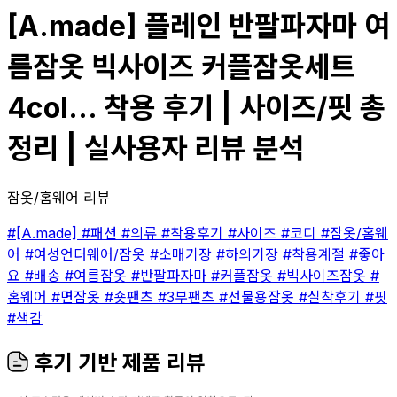
[A.made] 플레인 반팔파자마 여
름잠옷 빅사이즈 커플잠옷세트
4col... 착용 후기 | 사이즈/핏 총
정리 | 실사용자 리뷰 분석
잠옷/홈웨어 리뷰
#[A.made]
#패션
#의류
#착용후기
#사이즈
#코디
#잠옷/홈웨
어
#여성언더웨어/잠옷
#소매기장
#하의기장
#착용계절
#좋아
요
#배송
#여름잠옷
#반팔파자마
#커플잠옷
#빅사이즈잠옷
#
홈웨어
#면잠옷
#숏팬츠
#3부팬츠
#선물용잠옷
#실착후기
#핏
#색감
후기 기반 제품 리뷰