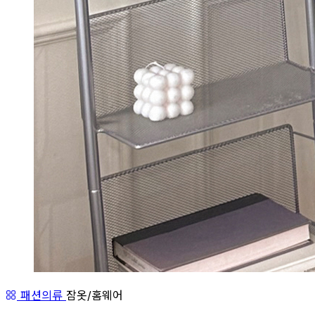
패션의류
잠옷/홈웨어