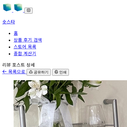
숏스타
홈
상품 후기 검색
스토어 목록
종합 계산기
본문으로 바로가기
리뷰 포스트 상세
목록으로
공유하기
인쇄