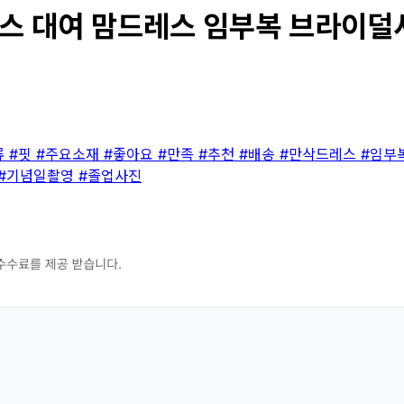
 대여 맘드레스 임부복 브라이덜샤워 
류
#핏
#주요소재
#좋아요
#만족
#추천
#배송
#만삭드레스
#임부
#기념일촬영
#졸업사진