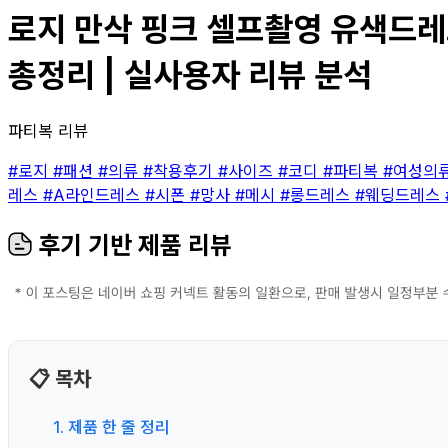
로지 만삭 핑크 셀프촬영 유색드레스
총정리 | 실사용자 리뷰 분석
파티복 리뷰
#로지
#패션
#의류
#착용후기
#사이즈
#코디
#파티복
#여성의
레스
#A라인드레스
#시폰
#망사
#메시
#롱드레스
#웨딩드레스
후기 기반 제품 리뷰
📋 목차
1. 제품 한 줄 정리