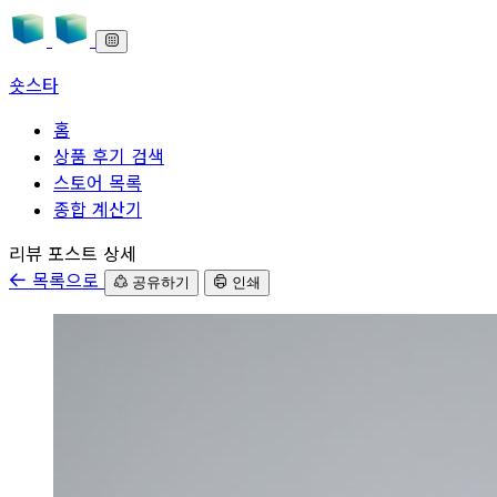
숏스타
홈
상품 후기 검색
스토어 목록
종합 계산기
본문으로 바로가기
리뷰 포스트 상세
목록으로
공유하기
인쇄