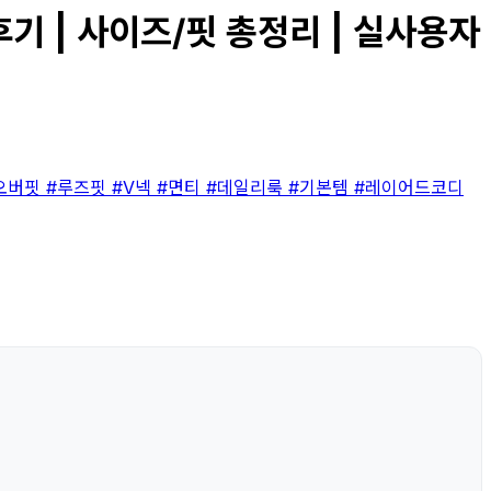
기 | 사이즈/핏 총정리 | 실사용자
오버핏
#루즈핏
#V넥
#면티
#데일리룩
#기본템
#레이어드코디