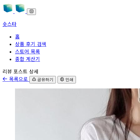
숏스타
홈
상품 후기 검색
스토어 목록
종합 계산기
본문으로 바로가기
리뷰 포스트 상세
목록으로
공유하기
인쇄