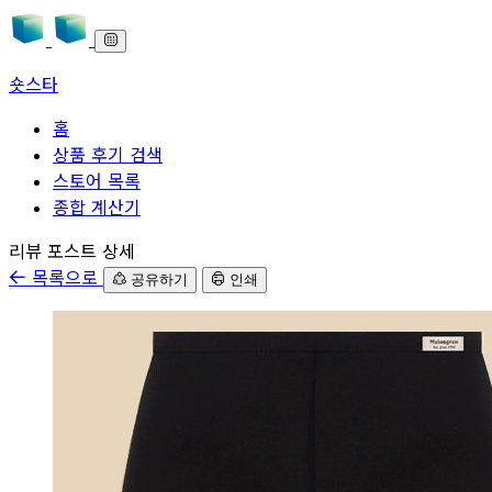
숏스타
홈
상품 후기 검색
스토어 목록
종합 계산기
본문으로 바로가기
리뷰 포스트 상세
목록으로
공유하기
인쇄