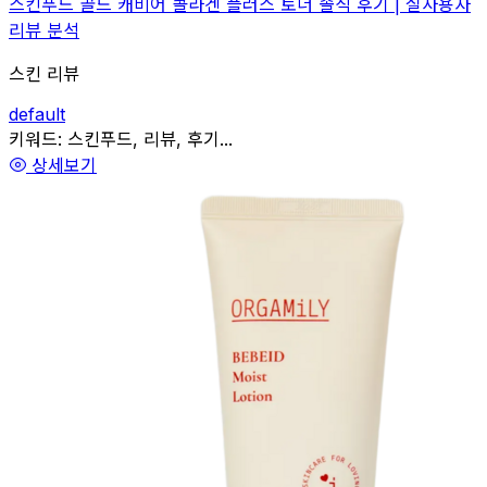
스킨푸드 골드 캐비어 콜라겐 플러스 토너 솔직 후기 | 실사용자
리뷰 분석
스킨 리뷰
default
관련
키워드:
스킨푸드, 리뷰, 후기...
상세보기