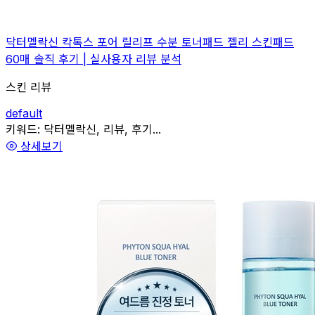
닥터멜락신 칵톡스 포어 릴리프 수분 토너패드 젤리 스킨패드
60매 솔직 후기 | 실사용자 리뷰 분석
스킨 리뷰
default
관련
키워드:
닥터멜락신, 리뷰, 후기...
상세보기