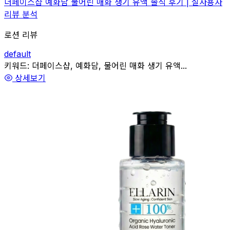
더페이스샵 예화담 물어린 매화 생기 유액 솔직 후기 | 실사용자
리뷰 분석
로션 리뷰
default
관련
키워드:
더페이스샵, 예화담, 물어린 매화 생기 유액...
상세보기