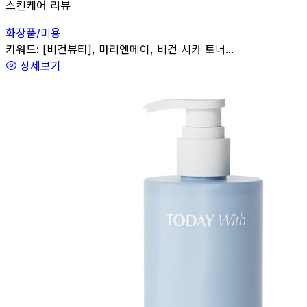
스킨케어 리뷰
화장품/미용
관련
키워드:
[비건뷰티], 마리엔메이, 비건 시카 토너...
상세보기