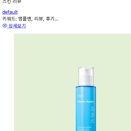
스킨 리뷰
default
관련
키워드:
앰플엔, 리뷰, 후기...
상세보기